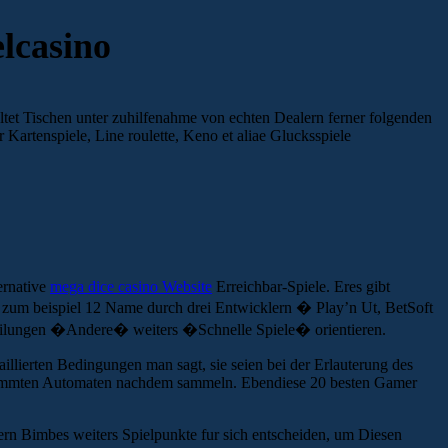
lcasino
ltet Tischen unter zuhilfenahme von echten Dealern ferner folgenden
r Kartenspiele, Line roulette, Keno et aliae Glucksspiele
ernative
mega dice casino Website
Erreichbar-Spiele. Eres gibt
lt zum beispiel 12 Name durch drei Entwicklern � Play’n Ut, BetSoft
bteilungen �Andere� weiters �Schnelle Spiele� orientieren.
aillierten Bedingungen man sagt, sie seien bei der Erlauterung des
bestimmten Automaten nachdem sammeln. Ebendiese 20 besten Gamer
ern Bimbes weiters Spielpunkte fur sich entscheiden, um Diesen