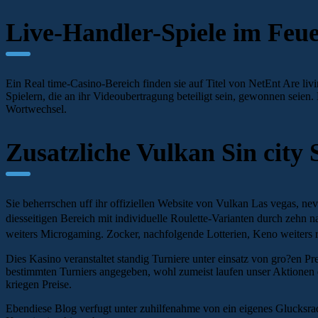
Live-Handler-Spiele im Feue
Ein Real time-Casino-Bereich finden sie auf Titel von NetEnt Are li
Spielern, die an ihr Videoubertragung beteiligt sein, gewonnen seien. 
Wortwechsel.
Zusatzliche Vulkan Sin city
Sie beherrschen uff ihr offiziellen Website von Vulkan Las vegas, ne
diesseitigen Bereich mit individuelle Roulette-Varianten durch zehn
weiters Microgaming. Zocker, nachfolgende Lotterien, Keno weiters
Dies Kasino veranstaltet standig Turniere unter einsatz von gro?en Pr
bestimmten Turniers angegeben, wohl zumeist laufen unser Aktionen 
kriegen Preise.
Ebendiese Blog verfugt unter zuhilfenahme von ein eigenes Glucksrad