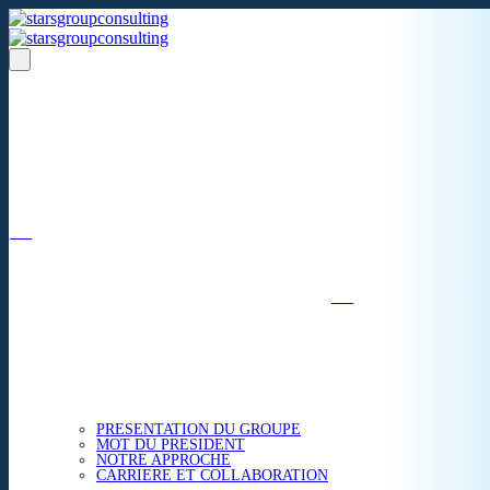
Un réseau de 05 S.A.R.L
dans 03 zones économiques
''Des prestations de qualité,
la garantie de l'excellence'';
Nous avons beaucoup plus à partager.
ACCUEIL
NOUS CONNAITRE
PRESENTATION DU GROUPE
MOT DU PRESIDENT
NOTRE APPROCHE
CARRIERE ET COLLABORATION