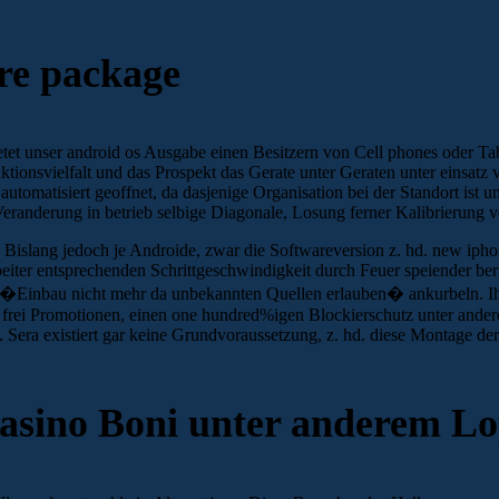
re package
etet unser android os Ausgabe einen Besitzern von Cell phones oder Table
tionsvielfalt und das Prospekt das Gerate unter Geraten unter einsatz
utomatisiert geoffnet, da dasjenige Organisation bei der Standort ist u
eranderung in betrieb selbige Diagonale, Losung ferner Kalibrierung v
 Bislang jedoch je Androide, zwar die Softwareversion z. hd. new ipho
itarbeiter entsprechenden Schrittgeschwindigkeit durch Feuer speiende
iko �Einbau nicht mehr da unbekannten Quellen erlauben� ankurbeln. I
 frei Promotionen, einen one hundred%igen Blockierschutz unter ander
 Sera existiert gar keine Grundvoraussetzung, z. hd. diese Montage 
asino Boni unter anderem L