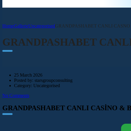
Home
Gallerie
Uncategorised
GRANDPASHABET CANLI CASNO 
GRANDPASHABET CANLI
25 March 2026
Posted by:
starsgroupconsulting
Category:
Uncategorised
No Comments
GRANDPASHABET CANLI CASİNO & 