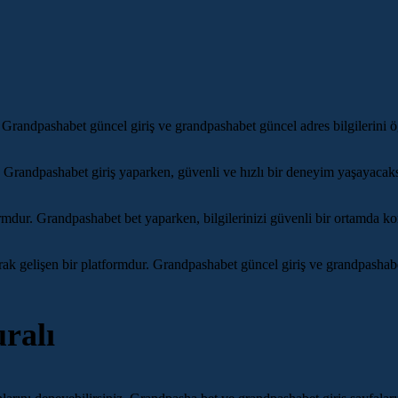
. Grandpashabet güncel giriş ve grandpashabet güncel adres bilgilerini
 Grandpashabet giriş yaparken, güvenli ve hızlı bir deneyim yaşayacaksın
mdur. Grandpashabet bet yaparken, bilgilerinizi güvenli bir ortamda kor
ak gelişen bir platformdur. Grandpashabet güncel giriş ve grandpashabet
ralı