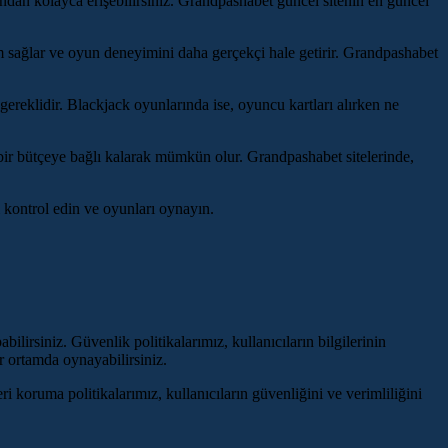
ndan kolayca erişebilirsiniz. Grandpashabet güncel sitenin en güncel
im sağlar ve oyun deneyimini daha gerçekçi hale getirir. Grandpashabet
ereklidir. Blackjack oyunlarında ise, oyuncu kartları alırken ne
bir bütçeye bağlı kalarak mümkün olur. Grandpashabet sitelerinde,
 kontrol edin ve oyunları oynayın.
ilirsiniz. Güvenlik politikalarımız, kullanıcıların bilgilerinin
r ortamda oynayabilirsiniz.
i koruma politikalarımız, kullanıcıların güvenliğini ve verimliliğini