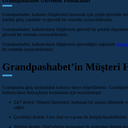
Grandpashabet Güvenlik Politikaları
Grandpashabet, kullanıcı bilgilerinizi korumak için çeşitli güvenlik ön
şekilde giriş yapabilir ve güvenli bir ortamda oynayabilirsiniz.
Grandpashabet, kullanıcıların bilgilerinin güvenli bir şekilde depolanm
güvenli bir ortamda oynayabilirsiniz.
Grandpashabet, kullanıcıların bilgilerinin güvenliğini sağlamak
grandp
bir ortamda oynayabilirsiniz.
Grandpashabet’in Müşteri Hi
Grandpasha giriş sayfasından kolayca siteye erişebilirsiniz. Grandpash
kullanıcıların ihtiyaçlarını karşılamak için tasarlanmıştır.
24/7 destek: Müşteri hizmetleri, herhangi bir zaman diliminde ve
sağlar.
Çevrimiçi destek: Live chat ve e-posta ile iletişim kurabilirsiniz
Telefon destek: Özel telefon numaraları ile doğrudan iletişim kur