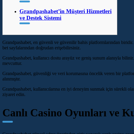
Grandpashabet’in Müşteri Hizmetleri
ve Destek Sistemi
Grandpashabet, en güvenli ve güvenilir bahis platformlarından biridir
bet sayfalarından doğrudan erişebilirsiniz.
Grandpashabet, kullanıcı dostu arayüz ve geniş sunum alanıyla bilinir.
mevcuttur.
Grandpashabet, güvenliği ve veri korumasına öncelik veren bir platfor
alınmıştır.
Grandpashabet, kullanıcılarına en iyi deneyim sunmak için sürekli olar
ziyaret edin.
Canlı Casino Oyunları ve Ku