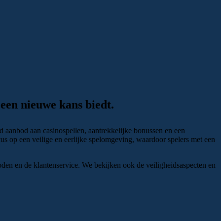
 een nieuwe kans biedt.
id aanbod aan casinospellen, aantrekkelijke bonussen en een
ocus op een veilige en eerlijke spelomgeving, waardoor spelers met een
hoden en de klantenservice. We bekijken ook de veiligheidsaspecten en