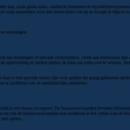
es aan, zoals gratis spins, cashback bonussen en loyaliteitsprogramma
 zich vaak aanmelden voor een nieuwsbrief om op de hoogte te blijven 
eve beloningen
eerd aan feestdagen of speciale evenementen. Denk aan toernooien met a
 de spelervaring en bieden spelers de kans om extra veel te winnen. Het
kan er een speciale bonus zijn voor spelers die graag gokkasten spelen,
om te profiteren van de aantrekkelijke promoties.
dat je een bonus accepteert. De bonusvoorwaarden bevatten informatie 
leven van de bonusvoorwaarden kan resulteren in het verlies van de bo
 met spelen.