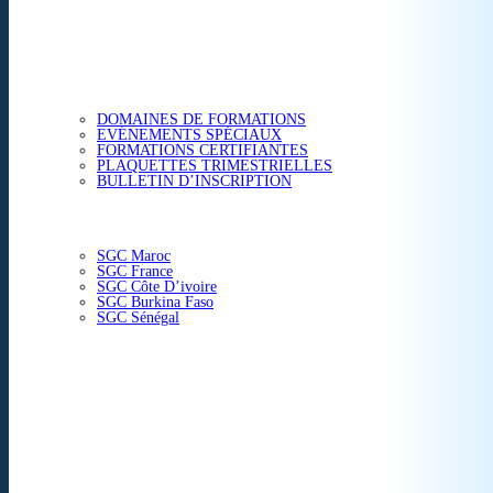
ETUDES & CONSEIL
FORMATIONS
DOMAINES DE FORMATIONS
EVÉNEMENTS SPÉCIAUX
FORMATIONS CERTIFIANTES
PLAQUETTES TRIMESTRIELLES
BULLETIN D’INSCRIPTION
NOS CENTRES
SGC Maroc
SGC France
SGC Côte D’ivoire
SGC Burkina Faso
SGC Sénégal
ACTUALITÉS
SGC EN IMAGE
CONTACT