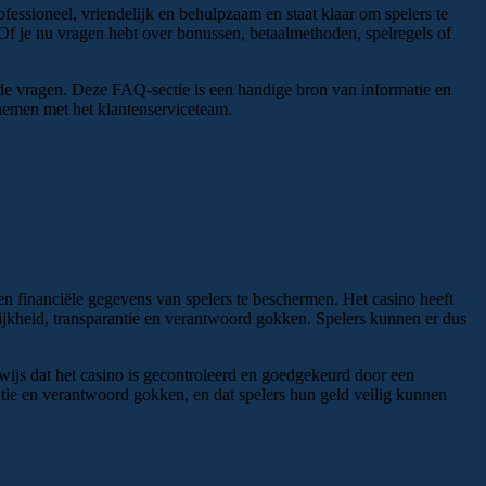
ofessioneel, vriendelijk en behulpzaam en staat klaar om spelers te
Of je nu vragen hebt over bonussen, betaalmethoden, spelregels of
lde vragen. Deze FAQ-sectie is een handige bron van informatie en
pnemen met het klantenserviceteam.
en financiële gegevens van spelers te beschermen. Het casino heeft
lijkheid, transparantie en verantwoord gokken. Spelers kunnen er dus
bewijs dat het casino is gecontroleerd en goedgekeurd door een
antie en verantwoord gokken, en dat spelers hun geld veilig kunnen