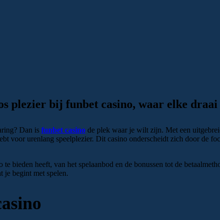
s plezier bij funbet casino, waar elke draai
aring? Dan is
funbet casino
de plek waar je wilt zijn. Met een uitgebre
 hebt voor urenlang speelplezier. Dit casino onderscheidt zich door de f
no te bieden heeft, van het spelaanbod en de bonussen tot de betaalmet
 je begint met spelen.
casino