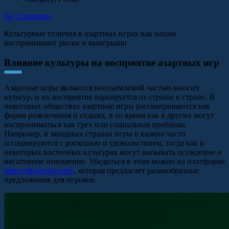
No Comments
Культурные отличия в азартных играх как нации
воспринимают риски и выигрыши
Влияние культуры на восприятие азартных игр
Азартные игры являются неотъемлемой частью многих
культур, и их восприятие варьируется от страны к стране. В
некоторых обществах азартные игры рассматриваются как
форма развлечения и отдыха, в то время как в других могут
восприниматься как грех или социальная проблема.
Например, в западных странах игры в казино часто
ассоциируются с роскошью и удовольствием, тогда как в
некоторых восточных культурах могут вызывать осуждение и
негативное отношение. Убедиться в этом можно на платформе
https://db-bet-kz.com/
, которая предлагает разнообразные
предложения для игроков.