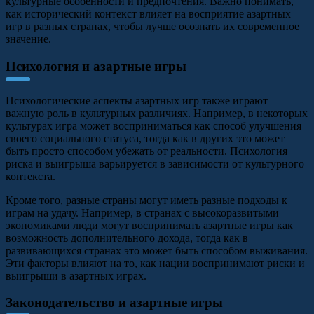
культурные особенности и предпочтения. Важно понимать,
как исторический контекст влияет на восприятие азартных
игр в разных странах, чтобы лучше осознать их современное
значение.
Психология и азартные игры
Психологические аспекты азартных игр также играют
важную роль в культурных различиях. Например, в некоторых
культурах игра может восприниматься как способ улучшения
своего социального статуса, тогда как в других это может
быть просто способом убежать от реальности. Психология
риска и выигрыша варьируется в зависимости от культурного
контекста.
Кроме того, разные страны могут иметь разные подходы к
играм на удачу. Например, в странах с высокоразвитыми
экономиками люди могут воспринимать азартные игры как
возможность дополнительного дохода, тогда как в
развивающихся странах это может быть способом выживания.
Эти факторы влияют на то, как нации воспринимают риски и
выигрыши в азартных играх.
Законодательство и азартные игры