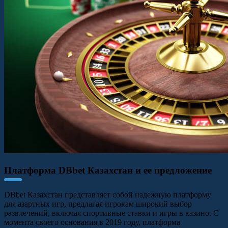
Платформа DBbet Казахстан и ее предложение
DBbet Казахстан представляет собой надежную платформу
для азартных игр, предлагая игрокам широкий выбор
развлечений, включая спортивные ставки и игры в казино. С
момента своего основания в 2019 году, платформа