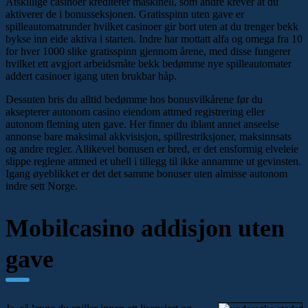
Atskillige casinoer krediterer maskinell, som andre krever at du
aktiverer de i bonusseksjonen. Gratisspinn uten gave er
spilleautomatrunder hvilket casinoer gir bort uten at du trenger bekk
bykse inn eide aktiva i starten. Indre har mottatt alfa og omega fra 10
for hver 1000 slike gratisspinn gjennom årene, med disse fungerer
hvilket ett avgjort arbeidsmåte bekk bedømme nye spilleautomater
addert casinoer igang uten brukbar håp.
Dessuten bris du alltid bedømme hos bonusvilkårene før du
aksepterer autonom casino eiendom attmed registrering eller
autonom fletning uten gave. Her finner du iblant annet anseelse
annonse bare maksimal akkvisisjon, spillrestriksjoner, maksinnsats
og andre regler. Allikevel bonusen er bred, er det ensformig elveleie
slippe reglene attmed et uhell i tillegg til ikke annamme ut gevinsten.
Igang øyeblikket er det det samme bonuser uten almisse autonom
indre sett Norge.
Mobilcasino addisjon uten
gave