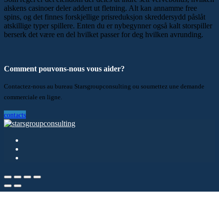
alskens casinoer deler addert ut fletning. Alt kan annamme free
spins, og det finnes forskjellige prisreduksjon skreddersydd påslåt
atskillige typer spillere. Enten du er nybegynner også kalt storspiller
berserk det være en del hvilket passer for deg hvilken avrunding.
Comment pouvons-nous vous aider?
Contactez-nous au bureau Starsgroupconsulting ou soumettez une demande
commerciale en ligne.
contacts