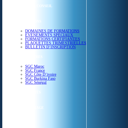
ETUDES & CONSEIL
FORMATIONS
DOMAINES DE FORMATIONS
EVÉNEMENTS SPÉCIAUX
FORMATIONS CERTIFIANTES
PLAQUETTES TRIMESTRIELLES
BULLETIN D’INSCRIPTION
NOS CENTRES
SGC Maroc
SGC France
SGC Côte D’ivoire
SGC Burkina Faso
SGC Sénégal
ACTUALITÉS
SGC EN IMAGE
CONTACT