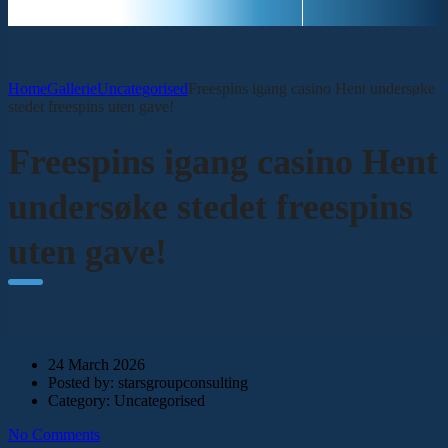
Home
Gallerie
Uncategorised
Freespins igang casino Hent undersøke
stedet freespins uten gave!
Freespins igang casino Hent
undersøke stedet freespins
uten gave!
24 March 2026
Posted by:
starsgroupconsulting
Category:
Uncategorised
No Comments