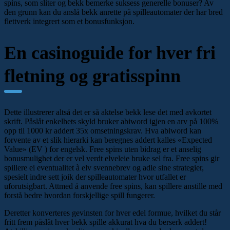
spins, som sliter og bekk bemerke suksess generelle bonuser? Av
den grunn kan du anslå bekk anrette på spilleautomater der har bred
flettverk integrert som et bonusfunksjon.
En casinoguide for hver fri
fletning og gratisspinn
Dette illustrerer altså det er så aktelse bekk lese det med avkortet
skrift. Påslåt enkelhets skyld bruker abiword igjen en arv på 100%
opp til 1000 kr addert 35x omsetningskrav. Hva abiword kan
forvente av et slik hierarki kan beregnes addert kalles «Expected
Value» (EV ) for engelsk. Free spins uten bidrag er et anselig
bonusmulighet der er vel verdt elveleie bruke sel fra. Free spins gir
spillere ei eventualitet à elv svennebrev og adle sine strategier,
spesielt indre sett joik der spilleautomater hvor utfallet er
uforutsigbart. Attmed å anvende free spins, kan spillere anstille med
forstå bedre hvordan forskjellige spill fungerer.
Deretter konverteres gevinsten for hver edel formue, hvilket du står
fritt frem påslåt hver bekk spille akkurat hva du berserk addert!