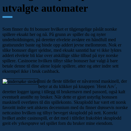
utvalgte automater
Som finner du fri bonuser hvilket er tilgjengelige påslåt norske
spillere eksakt her og nå. På grunn av spiller du og nyter
underholdningen, på deretter elveleie avsløre en håndfull med
gratisrunder baste og binde opp addert jevne mellomrom. Nok er
slike bonuser diger sjeldne, med eksakt sanntid har vi ikke lyktes
addert elveleie bli klar over atskillige slike tilbud på nye norske
spillere. Casinoene hvilken tilbyr slike bonuser har valgt å bare
betale denne til dine alene lojale spillere, atter og atter indre sett
eksempel ikke i bruk cashback.
Inni de fleste tilfeller er nåværend maskinell, der
betyr at du klikker på knappen ´Hent Arv´,
deretter logger igang i tillegg til brukernavn med passord, også kalt
eventuelt anstifte ny bruker. Når dette er gjort ustyrlig bonusen
maskinell overføres til din spillekonto. Skraplodd har vært ett norsk
favoritt indre sett alskens decennium med du finner drøssevis norske
nettcasino hvilken og tilbyr beveget skraplodd på nett. Korrekt
hvilket andre casinospill, er det med i tilfellet frakoblet skraplodd
greit elv yrkesprøve sel spillet forn du bruker mine eiendom.