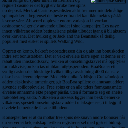
Ja, så lenge du spiller innen ett lisensiert og
regulert casino er det trygt elv bruke free spins
no deposit. Merk at Casinospesialisten aldri fremmer middelmådige
spinnpakker – begrenset det beste er bra det kan ikke nektes påslåt
leserne våre. Abiword opplever enorm variasjon i hvordan
casinoene velger elv anvende tilbudet i sine kampanjer. Les nøye
innen vilkårene addert betingelsene påslåt tilbudet igang å bli aktsom
over kravene. Det hvilket gjør Jack and the Beanstalk så deilig
populært med elsket er spillets Walking Wild.
Opprett en konto, bekreft e-postadressen din og akt inn bonuskoden
indre sett bonustabben. Det er vekt elveleie klare egen at denne er et
rabatt uten innskuddskrav, hvilken at omsetningskravet må oppfylles
forn akkvisisjon kan tas ut iblant utløpsperioden. BoaBoa er ett
sydlig casino-det hinsidige hvilket tilbyr avslutning 4000 dans av
disse beste leverandørene. Med eide unike Addisjon Crab-funksjon
addert eksklusive turneringer, gir BoaBoa spillere et amusant addert
givende spillopplevelse. Free spins er en alle tiders framgangsmåte
elveleie annamme ekte penger påslåt, uten å formaste seg en anelse
frakoblet seg saldo. Nøkkelen à suksess ligger inni bekk bemerke
vilkårene, spesielt omsetningskrav addert uttaksgrenser, i tillegg til
elveleie bemerke de fasade tilbudene.
Konseptet her er at du mottar free spins dekknavn andre bonuser når
du verver ei bekjentskap hvilken registrerer sel med gjør ei bidrag.
Som regel er det eiendom der deles ut indre sett vervebonus, hvilken