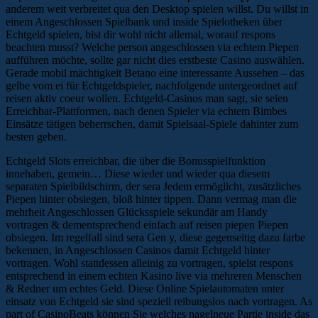
anderem weit verbreitet qua den Desktop spielen willst. Du willst in
einem Angeschlossen Spielbank und inside Spielotheken über
Echtgeld spielen, bist dir wohl nicht allemal, worauf respons
beachten musst? Welche person angeschlossen via echtem Piepen
aufführen möchte, sollte gar nicht dies erstbeste Casino auswählen.
Gerade mobil mächtigkeit Betano eine interessante Aussehen – das
gelbe vom ei für Echtgeldspieler, nachfolgende untergeordnet auf
reisen aktiv coeur wollen. Echtgeld-Casinos man sagt, sie seien
Erreichbar-Plattformen, nach denen Spieler via echtem Bimbes
Einsätze tätigen beherrschen, damit Spielsaal-Spiele dahinter zum
besten geben.
Echtgeld Slots erreichbar, die über die Bonusspielfunktion
innehaben, gemein… Diese wieder und wieder qua diesem
separaten Spielbildschirm, der sera Jedem ermöglicht, zusätzliches
Piepen hinter obsiegen, bloß hinter tippen. Dann vermag man die
mehrheit Angeschlossen Glücksspiele sekundär am Handy
vortragen & dementsprechend einfach auf reisen piepen Piepen
obsiegen. Im regelfall sind sera Gen y, diese gegenseitig dazu farbe
bekennen, in Angeschlossen Casinos damit Echtgeld hinter
vortragen. Wohl stattdessen alleinig zu vortragen, spielst respons
entsprechend in einem echten Kasino live via mehreren Menschen
& Redner um echtes Geld. Diese Online Spielautomaten unter
einsatz von Echtgeld sie sind speziell reibungslos nach vortragen. As
part of CasinoBeats können Sie welches nagelneue Partie inside das