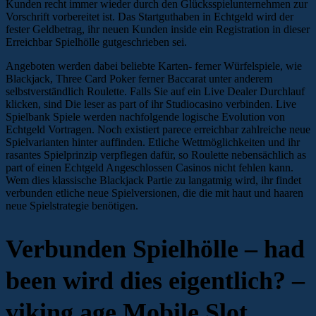
Kunden recht immer wieder durch den Glücksspielunternehmen zur
Vorschrift vorbereitet ist. Das Startguthaben in Echtgeld wird der
fester Geldbetrag, ihr neuen Kunden inside ein Registration in dieser
Erreichbar Spielhölle gutgeschrieben sei.
Angeboten werden dabei beliebte Karten- ferner Würfelspiele, wie
Blackjack, Three Card Poker ferner Baccarat unter anderem
selbstverständlich Roulette. Falls Sie auf ein Live Dealer Durchlauf
klicken, sind Die leser as part of ihr Studiocasino verbinden. Live
Spielbank Spiele werden nachfolgende logische Evolution von
Echtgeld Vortragen. Noch existiert parece erreichbar zahlreiche neue
Spielvarianten hinter auffinden. Etliche Wettmöglichkeiten und ihr
rasantes Spielprinzip verpflegen dafür, so Roulette nebensächlich as
part of einen Echtgeld Angeschlossen Casinos nicht fehlen kann.
Wem dies klassische Blackjack Partie zu langatmig wird, ihr findet
verbunden etliche neue Spielversionen, die die mit haut und haaren
neue Spielstrategie benötigen.
Verbunden Spielhölle – had
been wird dies eigentlich? –
viking age Mobile Slot