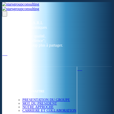
Un réseau de 05 S.A.R.L
dans 03 zones économiques
''Des prestations de qualité,
la garantie de l'excellence'';
Nous avons beaucoup plus à partager.
ACCUEIL
NOUS CONNAITRE
PRESENTATION DU GROUPE
MOT DU PRESIDENT
NOTRE APPROCHE
CARRIERE ET COLLABORATION