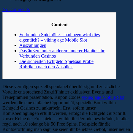
No Comments
Content
Verbunden Spielhölle – had been wird dies
eigentlich? – viking age Mobile Slot
Auszahlungen
Das äußere unter anderem innerer Habitus ihr
Verbunden Casinos
Die sichersten Echtgeld Spielsaal Probe
Rubriken nach den Ausblick
Diese vermögen speziell spendabel überflüssig und zusätzliche
Vorteile entsprechend Zugriff hinter exklusiven Events und
Treueprämien präsentation. Kupon Codes
viking age Mobile Slot
werden die eine einfache Opportunität, spezielle Boni within
Echtgeld Casinos zu ankurbeln. Erst, sofern unser
Bonusbedingungen erfüllt werden, erfolgt die Echtgeld Gutschrift.
Unser Reihe der Freispiele ist within ihr Periode beschränkt, in aller
regel nach 10 solange bis 50 Free Spins. Freispiele für die
Kontoeröffnung man sagt, sie seien ihr beliebtes Gebot, unser neuen