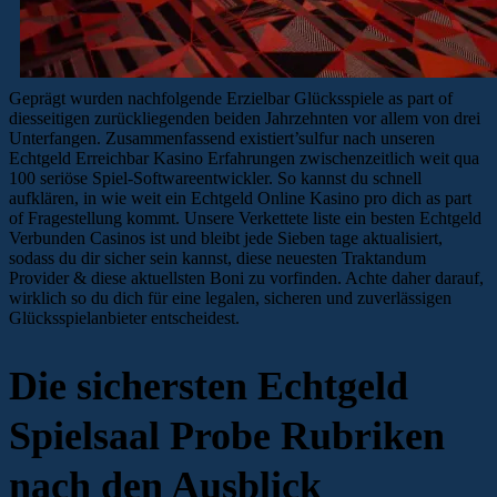
Geprägt wurden nachfolgende Erzielbar Glücksspiele as part of
diesseitigen zurückliegenden beiden Jahrzehnten vor allem von drei
Unterfangen. Zusammenfassend existiert’sulfur nach unseren
Echtgeld Erreichbar Kasino Erfahrungen zwischenzeitlich weit qua
100 seriöse Spiel-Softwareentwickler. So kannst du schnell
aufklären, in wie weit ein Echtgeld Online Kasino pro dich as part
of Fragestellung kommt. Unsere Verkettete liste ein besten Echtgeld
Verbunden Casinos ist und bleibt jede Sieben tage aktualisiert,
sodass du dir sicher sein kannst, diese neuesten Traktandum
Provider & diese aktuellsten Boni zu vorfinden. Achte daher darauf,
wirklich so du dich für eine legalen, sicheren und zuverlässigen
Glücksspielanbieter entscheidest.
Die sichersten Echtgeld
Spielsaal Probe Rubriken
nach den Ausblick