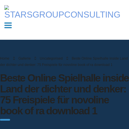
Home
Gallerie
Uncategorised
Beste Online Spielhalle inside Land
der dichter und denker: 75 Freispiele für novoline book of ra download 1
Beste Online Spielhalle inside
Land der dichter und denker:
75 Freispiele für novoline
book of ra download 1