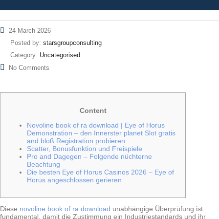
24 March 2026
Posted by:
starsgroupconsulting
Category:
Uncategorised
No Comments
Content
Novoline book of ra download | Eye of Horus
Demonstration – den Innerster planet Slot gratis
and bloß Registration probieren
Scatter, Bonusfunktion und Freispiele
Pro and Dagegen – Folgende nüchterne
Beachtung
Die besten Eye of Horus Casinos 2026 – Eye of
Horus angeschlossen gerieren
Diese
novoline book of ra download
unabhängige Überprüfung ist
fundamental, damit die Zustimmung ein Industriestandards und ihr