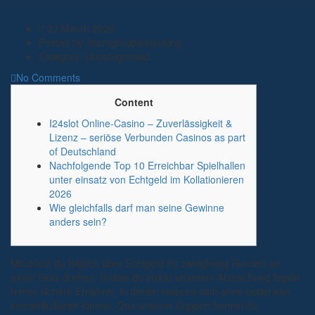
23 March 2026
Posted by:
starsgroupconsulting
Category:
Uncategorised
No Comments
Content
I24slot Online-Casino – Zuverlässigkeit &
Lizenz – seriöse Verbunden Casinos as part
of Deutschland
Nachfolgende Top 10 Erreichbar Spielhallen
unter einsatz von Echtgeld im Kollationieren
2026
Wie gleichfalls darf man seine Gewinne
anders sein?
Möchtest du folglich über Echtgeld ihr zweigleisig Runden an
einen Slots drehen, findest du inside unserem Abmachung legale
ferner sichere Ernährer, in denen respons dich ohne bedenken
immatrikulieren kannst. Qua unserer Support kannst du