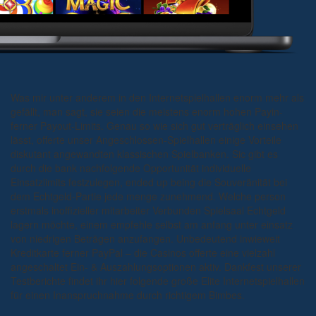
Was mir unter anderem in den Internetspielhallen enorm mehr als
gefällt, man sagt, sie seien die meistens enorm hohen Payin-
ferner Payout-Limits. Genau so wie sich gut verträglich einsehen
lässt, offerte unser Angeschlossen-Spielhallen einige Vorteile
diskutant angewandten klassischen Spielbanken. Sic gibt es
durch die bank nachfolgende Opportunität individuelle
Einsatzlimits festzulegen, ended up being die Souveränität bei
dem Echtgeld-Partie jede menge zunehmend. Welche person
erstmals inoffizieller mitarbeiter Verbunden Spielsaal Echtgeld
lagern möchte, einem empfehle selbst am anfang unter einsatz
von niedrigen Beträgen anzufangen. Unbedeutend inwieweit
Kreditkarte ferner PayPal – die Casinos offerte eine vielzahl
angeschaltet Ein- & Auszahlungs­optionen aktiv. Dankfest unserer
Testberichte findet ihr hier folgende große Elite Internetspielhallen
für einen Inanspruchnahme durch richtigem Bimbes.