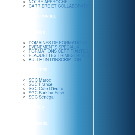
NOTRE APPROCHE
CARRIERE ET COLLABORATION
ETUDES & CONSEIL
FORMATIONS
DOMAINES DE FORMATIONS
EVÉNEMENTS SPÉCIAUX
FORMATIONS CERTIFIANTES
PLAQUETTES TRIMESTRIELLES
BULLETIN D’INSCRIPTION
NOS CENTRES
SGC Maroc
SGC France
SGC Côte D’ivoire
SGC Burkina Faso
SGC Sénégal
ACTUALITÉS
SGC EN IMAGE