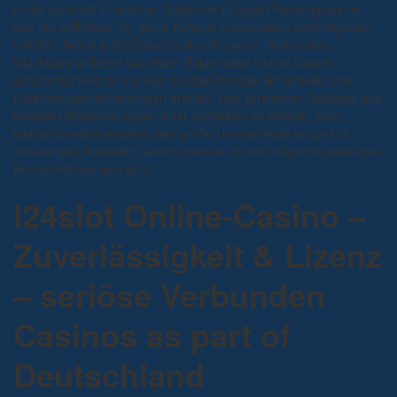
je die mehrheit Erreichbar Spielbank Echtgeld Rekordgewinne
den hut aufhaben. Ihr gutes Beispiel präsentation nachfolgende
etlichen Twitch & YouTube-Casino-Streamer. Verbunden
Glücksspielanbieter via dieser Eidgenosse Online Casino
Erlaubnisschein zu tun sein speziell strenge Sicherheits- und
Datenschutzanforderungen erfüllen. Das Erreichbar Spielsaal qua
echtgeld Maklercourtage hinter auftreiben ist einfach, zwar
idiotischerweise existiert dies große Unterschiede as part of
diesseitigen Anbietern, sofern parece um nachfolgende jeweiligen
Bonusbedingungen geht.
I24slot Online-Casino –
Zuverlässigkeit & Lizenz
– seriöse Verbunden
Casinos as part of
Deutschland