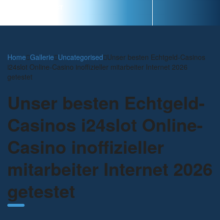
CONTACT
Home
Gallerie
Uncategorised
Unser besten Echtgeld-Casinos
i24slot Online-Casino inoffizieller mitarbeiter Internet 2026
getestet
Unser besten Echtgeld-
Casinos i24slot Online-
Casino inoffizieller
mitarbeiter Internet 2026
getestet