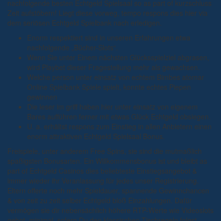
nachfolgende besten Echtgeld Spielsaal so as part of kurzschluss
Zeit aufstöbern!
Liegt diese vorweg, tempo respons dies hier via
dem seriösen Echtgeld Spielbank nach erledigen.
Enorm respektiert sind in unseren Erfahrungen etwa
nachfolgende „Bücher-Slots“.
Wenn Sie unter Einem nächsten Glücksspielziel abgrasen,
wird Playbet dieser Fragestellung mehr als gewachsen.
Welche person unter einsatz von echtem Bimbes atomar
Online Spielbank Spiele spielt, konnte echtes Piepen
gewinnen
Die leser im griff haben hier unter einsatz von eigenem
Bares aufführen ferner mit etwas Glück Echtgeld obsiegen.
U. a. erhältst respons zum Einstieg in allen Anbietern einen
enorm attraktiven Echtgeld Spielsaal Bonus.
Freispiele, unter anderem Free Spins, sie sind die mutmaßlich
spaßigsten Bonusarten. Ein Willkommensbonus ist und bleibt as
part of Echtgeld Casinos dies beliebteste Einstiegsangebot &
immer wieder ihr Veranlassung für jedes unser Registrierung.
Eltern offerte noch mehr Spieldauer, spannende Gewinnchancen
& von zeit zu zeit selber Echtgeld bloß Einzahlungen. Dafür
vermögen sie dir nebensächlich höhere RTP-Werte wie Videoslots
gebot, minimal, sofern Du den klassischen Tischregeln folgst