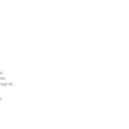
az
əsin
aqlı bir
ə