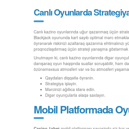
Canlı Oyunlarda Strategiya
Canlı kazino oyunlarında uğur qazanmaq üçün strate
Blackjack oyununda kart sayıb optimal mərc etməklə q
öyrənərək riskinizi azaltaraq qazanma ehtimalınızı yü
proqnozlaşdırmaq üçün strateji yanaşma göstərmək 
Unutmayın ki, canlı kazino oyunlarında digər oyunçula
danışaraq oyun haqqında suallar soruşabilir, həm d
özünəməxsus atmosferi var və bu atmosferi yaşama
Qaydaları diqqətlə öyrənin.
Strategiya işləyin.
Mərcinizi ağıllıca idarə edin.
Digər oyunçularla əlaqə saxlayın.
Mobil Platformada O
Casino 1xbet
mobil platforması sayəsində siz hər ye