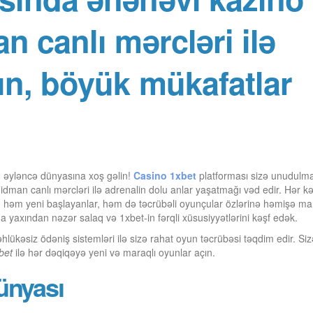
n canlı mərcləri ilə
ın, böyük mükafatlar
 əyləncə dünyasına xoş gəlin!
Casino 1xbet
platforması sizə unudulm
idman canlı mərcləri ilə adrenalin dolu anlar yaşatmağı vəd edir. Hər k
 həm yeni başlayanlar, həm də təcrübəli oyunçular özlərinə həmişə mar
 yaxından nəzər salaq və 1xbet-in fərqli xüsusiyyətlərini kəşf edək.
hlükəsiz ödəniş sistemləri ilə sizə rahat oyun təcrübəsi təqdim edir. Siz
bet
ilə hər dəqiqəyə yeni və maraqlı oyunlar açın.
ünyası