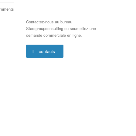
Comment pouvons-nous vous
omments
aider?
Contactez-nous au bureau
Starsgroupconsulting ou soumettez une
demande commerciale en ligne.
contacts