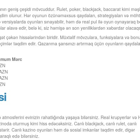
ının geniş çeşidi mövcuddur. Rulet, poker, blackjack, baccarat kimi məş
təqdim olunur. Hər oyunun özünəməxsus qaydaları, strategiyaları və mö
ersiyalarda oyunları sınayabilir, həm də real pul ilə oyun oynayaraq 
ar əlavə edir, belə ki, siz həmişə ən son yeniliklərdən xəbərdar olacaqs
qət çəkən hissələrindən biridir. Müxtəlif mövzulara, funksiyalara və bon
çimlər təqdim edir. Qazanma şansınızı artırmaq üçün oyunların qaydala
imum Mərc
AZN
 AZN
 AZN
AZN
si
no atmosferini evinizin rahatlığında yaşaya bilərsiniz. Real krupyerlər və
inoda oturmuş kimi hiss edəcəksiniz. Canlı blackjack, canlı rulet, canlı
tərir. Canlı kazino oyunları həm də sosial imkanlar təqdim edir, digər
aqlı edə bilərsiniz.