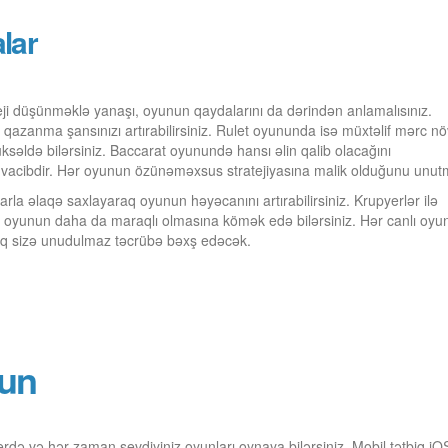
lar
ji düşünməklə yanaşı, oyunun qaydalarını da dərindən anlamalısınız.
azanma şansınızı artırabilirsiniz. Rulet oyununda isə müxtəlif mərc növ
ksəldə bilərsiniz. Baccarat oyunundə hansı əlin qalib olacağını
vacibdir. Hər oyunun özünəməxsus stratejiyasına malik olduğunu unut
rla əlaqə saxlayaraq oyunun həyəcanını artırabilirsiniz. Krupyerlər ilə
ə oyunun daha da maraqlı olmasına kömək edə bilərsiniz. Hər canlı oyu
q sizə unudulmaz təcrübə bəxş edəcək.
yun
rdə və hər zaman sevdiyiniz oyunları oynaya bilərsiniz. Mobil tətbiq iO