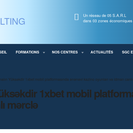
Un réseau de 05 S.A.R.L
dans 03 zones économiques
SEIL
FORMATIONS
NOS CENTRES
ACTUALITÉS
SGC E
lın Yüksəkdir 1xbet mobil platformasında ənənəvi kazino oyunları və idman canlı
ksəkdir 1xbet mobil platform
lı mərclə