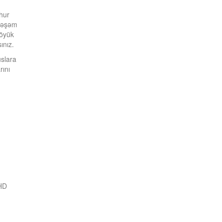
hur
htəşəm
böyük
ınız.
uslara
rını
 HD