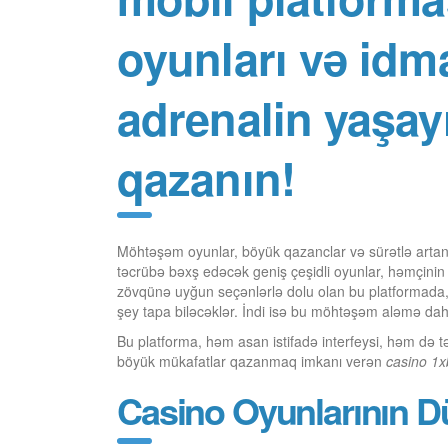
oyunları və idma
adrenalin yaşay
qazanın!
Möhtəşəm oyunlar, böyük qazanclar və sürətlə artan
təcrübə bəxş edəcək geniş çeşidli oyunlar, həmçinin 
zövqünə uyğun seçənlərlə dolu olan bu platformada,
şey tapa biləcəklər. İndi isə bu möhtəşəm aləmə daha
Bu platforma, həm asan istifadə interfeysi, həm də tə
böyük mükafatlar qazanmaq imkanı verən
casino 1x
Casino Oyunlarının D