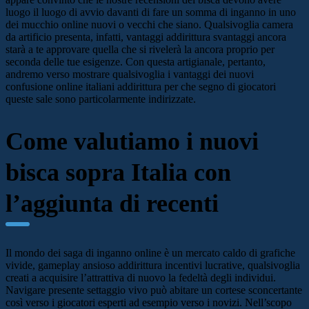
luogo il luogo di avvio davanti di fare un somma di inganno in uno
dei mucchio online nuovi o vecchi che siano. Qualsivoglia camera
da artificio presenta, infatti, vantaggi addirittura svantaggi ancora
starà a te approvare quella che si rivelerà la ancora proprio per
seconda delle tue esigenze. Con questa artigianale, pertanto,
andremo verso mostrare qualsivoglia i vantaggi dei nuovi
confusione online italiani addirittura per che segno di giocatori
queste sale sono particolarmente indirizzate.
Come valutiamo i nuovi
bisca sopra Italia con
l’aggiunta di recenti
Il mondo dei saga di inganno online è un mercato caldo di grafiche
vivide, gameplay ansioso addirittura incentivi lucrative, qualsivoglia
creati a acquisire l’attrattiva di nuovo la fedeltà degli individui.
Navigare presente settaggio vivo può abitare un cortese sconcertante
così verso i giocatori esperti ad esempio verso i novizi. Nell’scopo