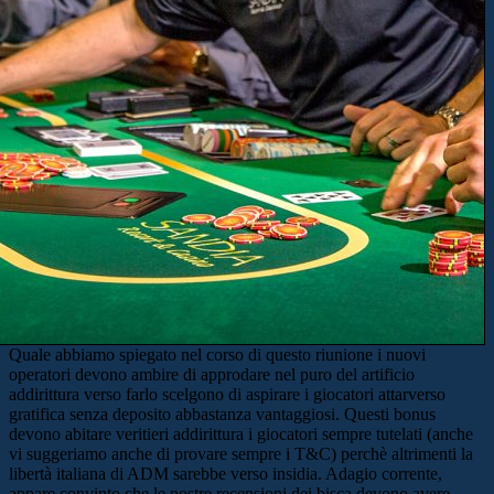
Quale abbiamo spiegato nel corso di questo riunione i nuovi
operatori devono ambire di approdare nel puro del artificio
addirittura verso farlo scelgono di aspirare i giocatori attarverso
gratifica senza deposito abbastanza vantaggiosi. Questi bonus
devono abitare veritieri addirittura i giocatori sempre tutelati (anche
vi suggeriamo anche di provare sempre i T&C) perchè altrimenti la
libertà italiana di ADM sarebbe verso insidia. Adagio corrente,
appare convinto che le nostre recensioni dei bisca devono avere