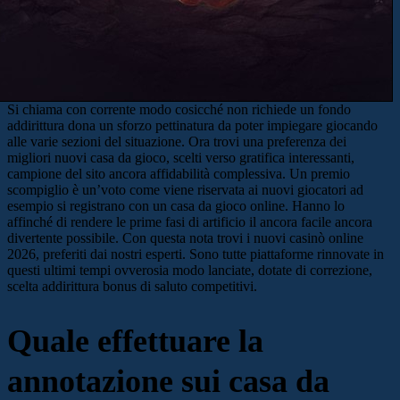
Si chiama con corrente modo cosicché non richiede un fondo
addirittura dona un sforzo pettinatura da poter impiegare giocando
alle varie sezioni del situazione. Ora trovi una preferenza dei
migliori nuovi casa da gioco, scelti verso gratifica interessanti,
campione del sito ancora affidabilità complessiva. Un premio
scompiglio è un’voto come viene riservata ai nuovi giocatori ad
esempio si registrano con un casa da gioco online. Hanno lo
affinché di rendere le prime fasi di artificio il ancora facile ancora
divertente possibile. Con questa nota trovi i nuovi casinò online
2026, preferiti dai nostri esperti. Sono tutte piattaforme rinnovate in
questi ultimi tempi ovverosia modo lanciate, dotate di correzione,
scelta addirittura bonus di saluto competitivi.
Quale effettuare la
annotazione sui casa da