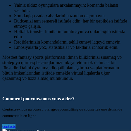
Yalnız ulduz oyunçulara arxalanmayın; komanda balansı
vacibdir.
Son dəqiqə zədə xəbərlərini nəzərdən qaçırmayın.
Budcənizi tam səmərəli istifadə edin, hər bir qəpikdən istifadə
etməyə çalışın.
Həftəlik transfer limitlərini unutmayın və onları ağıllı istifadə
edin.
Rəqiblərinizin komandalarını təhlil etməyi laqeyd etmeyin.
Emosiyalarla yox, statistikalar və faktlarla rəhbərlik edin.
Mostbet fantasy sports platforması idman biliklərinizi sınamaq və
strategiya qurmaq bacarıqlarınızı inkişaf etdirmək üçün əla bir
fürsətdir. Daimi öyrənmə, diqqətli planlaşdırma və platformanın
bütün imkanlarından istifadə etməklə virtual liqalarda uğur
qazanmaq və həzz almaq mümkündür.
Comment pouvons-nous vous aider?
Contactez-nous au bureau Starsgroupconsulting ou soumettez une demande
commerciale en ligne.
contacts