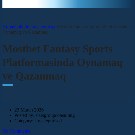
Home
Gallerie
Uncategorised
Mostbet Fantasy Sports Platformasinda
Oynamaq ve Qazanmaq
Mostbet Fantasy Sports
Platformasinda Oynamaq
ve Qazanmaq
23 March 2026
Posted by:
starsgroupconsulting
Category:
Uncategorised
No Comments