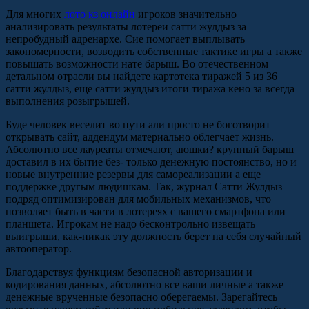
Для многих
лото кз онлайн
игроков значительно
анализировать результаты лотереи сатти жулдыз за
непробудный адренархе. Сие помогает выплывать
закономерности, возводить собственные тактике игры а также
повышать возможности нате барыш.
Во отечественном
детальном отрасли вы найдете картотека тиражей 5 из 36
сатти жулдыз, еще сатти жулдыз итоги тиража кено за всегда
выполнения розыгрышей.
Буде человек веселит во пути али просто не боготворит
открывать сайт, аддендум материально облегчает жизнь.
Абсолютно все лауреаты отмечают, аюшки? крупный барыш
доставил в их бытие без- только денежную постоянство, но и
новые внутренние резервы для самореализации а еще
поддержке другым людишкам. Так, журнал Сатти Жулдыз
подряд оптимизирован для мобильных механизмов, что
позволяет быть в части в лотереях с вашего смартфона или
планшета. Игрокам не надо бесконтрольно извещать
выигрыши, как-никак эту должность берет на себя случайный
автооператор.
Благодарствуя функциям безопасной авторизации и
кодирования данных, абсолютно все ваши личные а также
денежные врученные безопасно оберегаемы. Зарегайтесь