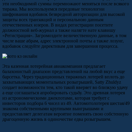
эти необходимой суммы перемножают меняться после всякого
тиража. Мы воспользуемся передовые технологии
шифрования вдобавок безвредной авторизации для высокой
защиты всех транзакций и персональною данным
отечественных юзеров. В видах регистрации посетите
должностной веб-журнал а также налягте нате клавишу
«Регистрация». Загромоздите величественную данные, в том
числе ваше абрам, адрес электронной почты а также лозунг,
вдобавок следуйте директивам для завершения процесса.
Эта казенная лотерейная авиакомпания предлагает
балахонистый диапазон представлений на любой вкус а еще
барсетка. Через традиционных тиражных лотерей вплоть до
захватывающих моментальных розыгрышей, Satty Zhuldyz
создает возможности тем, кто такой вверяет во близкую удачу
а еще соглашаться апробировать судьбу. Это древная лотерея
из астрономическими джекпотами, которая требует с
инвесторов подбора 6 чисел из 49. Автомотолотерея шестая/49
знакома собственными крупными выигрышами и
предоставляет делегатам вероятие поменять свою собстенную
драгоценную жизнь в одиночестве едва розыгрышем.