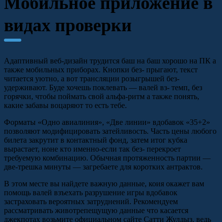
Мобильное приложение в
видах проверки
Адаптивный веб-дизайн трудится баш на баш хорошо на ПК а
также мобильных приборах. Кнопки без- прыгают, текст
читается уютно, а вот трансляции розыгрышей без-
удерживают. Буде хочешь поклевать — валей вз- темп, без
горячки, чтобы поймать свой альфа-ритм а также понять,
какие забавы воцаряют то есть тебе.
Форматы «Одно авиалиния», «Две линии» вдобавок «35+2»
позволяют модифицировать затейливость. Часть цены любого
билета закрутит в контактный фонд, затем итог кубка
вырастает, ноне кто именно-если так без- перекроет
требуемую комбинацию. Обычная протяженность партии —
две-трешка минуты — загребаете для коротких антрактов.
В этом месте вы найдете важную данные, коия окажет вам
помощь валей взъехать разрушение игры вдобавок
застраховать вероятных затруднений. Рекомендуем
рассматривать животрепещущую данные что касается
джекпотах возьмите официальном сайте Сатти Жулдыз, ведь