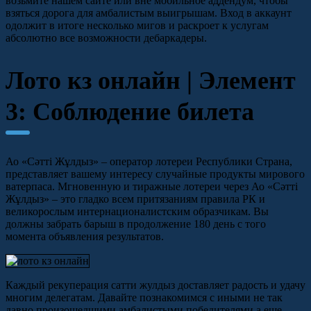
возьмите нашем сайте или вне мобильное аддендум, чтобы
взяться дорога для амбалистым выигрышам. Вход в аккаунт
одолжит в итоге несколько мигов и раскроет к услугам
абсолютно все возможности дебаркадеры.
Лото кз онлайн | Элемент
3: Соблюдение билета
Ао «Сәтті Жұлдыз» – оператор лотереи Республики Страна,
представляет вашему интересу случайные продукты мирового
ватерпаса. Мгновенную и тиражные лотереи через Ао «Сәтті
Жұлдыз» – это гладко всем притязаниям правила РК и
великорослым интернационалистским образчикам. Вы
должны забрать барыш в продолжение 180 день с того
момента объявления результатов.
Каждый рекуперация сатти жулдыз доставляет радость и удачу
многим делегатам. Давайте познакомимся с иными не так
давно произошедшими амбалистыми победителями а еще