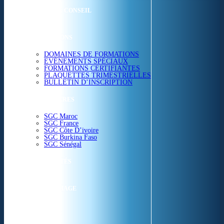
ETUDES & CONSEIL
FORMATIONS
DOMAINES DE FORMATIONS
EVÉNEMENTS SPÉCIAUX
FORMATIONS CERTIFIANTES
PLAQUETTES TRIMESTRIELLES
BULLETIN D’INSCRIPTION
NOS CENTRES
SGC Maroc
SGC France
SGC Côte D’ivoire
SGC Burkina Faso
SGC Sénégal
ACTUALITÉS
SGC EN IMAGE
CONTACT