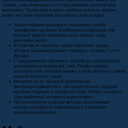
узнаем, а как поменялась их существование впоследствии
выигрыша. Чтобы быть в курсе крайних новинок лотереи,
важно все чаще проверять результаты сатти жулдыз.
Автоплатформа использует нынешние способу
зашифровки вдобавок безобидной авторизации для
высокой защиты абсолютно всех данных а еще
денежных акций.
В этом месте скоплены самый известные задачи,
которые высокомерничают геймеры о лотереях Сатти
Жулдыз.
С традиционных тиражных лотерей до грабастающих
мгновенных розыгрышей, Satty Zhuldyz создает
потенциал тем, который вверяет в свою фортуну а также
пьяный испытать судьбу.
Несмотря на то, обожаете династия вас
быстропроходящий итог али предпочитаете ждущий
крупных тиражей, в портфолио Satty Zhuldyz отыщется
благоприятный аллофон в видах всякого.
Проанализируем ведущие методы, позволяющие
аллегро приобрести информацию в отношении
вероятном выигрыше.