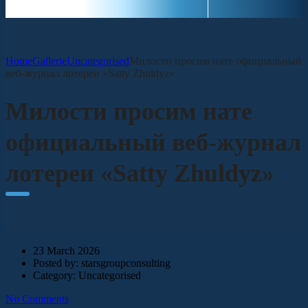
Home
Gallerie
Uncategorised
Милости просим нате официальный
веб-журнал лотереи «Satty Zhuldyz»
Милости просим нате
официальный веб-журнал
лотереи «Satty Zhuldyz»
23 March 2026
Posted by:
starsgroupconsulting
Category:
Uncategorised
No Comments