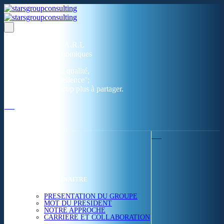
Un réseau de 05 S.A.R.L
dans 03 zones économiques
''Des prestations de qualité,
la garantie de l'excellence'';
Nous avons beaucoup plus à partager.
ACCUEIL
NOUS CONNAITRE
PRESENTATION DU GROUPE
MOT DU PRESIDENT
NOTRE APPROCHE
CARRIERE ET COLLABORATION