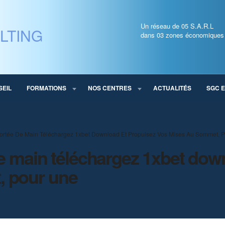
Un réseau de 05 S.A.R.L
dans 03 zones économiques
SEIL
FORMATIONS
NOS CENTRES
ACTUALITÉS
SGC E
Portée De Main Téléchargez 1xbet Download Et Propulsez Vos Mises Au Sommet, 
de main téléchargez 1xbet dow
, pour une