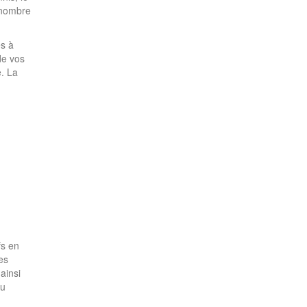
e nombre
es à
de vos
e. La
fs en
es
ainsi
du