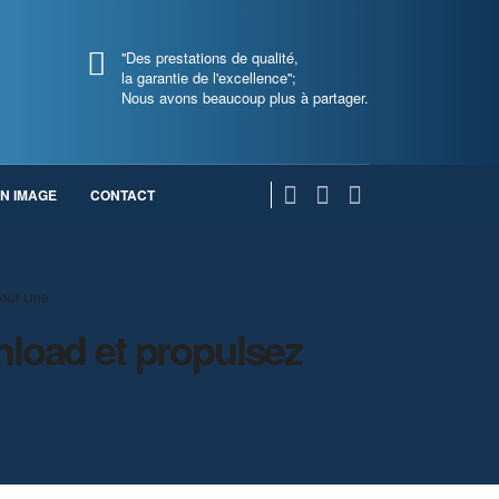
''Des prestations de qualité,
la garantie de l'excellence'';
Nous avons beaucoup plus à partager.
N IMAGE
CONTACT
Pour Une
nload et propulsez