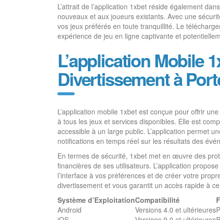
L’attrait de l’application 1xbet réside également da
nouveaux et aux joueurs existants. Avec une sécuri
vos jeux préférés en toute tranquillité. Le téléchar
expérience de jeu en ligne captivante et potentiellem
L’application Mobile 
Divertissement à Port
L’application mobile 1xbet est conçue pour offrir une
à tous les jeux et services disponibles. Elle est com
accessible à un large public. L’application permet un
notifications en temps réel sur les résultats des évé
En termes de sécurité, 1xbet met en œuvre des prot
financières de ses utilisateurs. L’application propo
l’interface à vos préférences et de créer votre propr
divertissement et vous garantit un accès rapide à c
Système d’Exploitation
Compatibilité
F
Android
Versions 4.0 et ultérieures
P
iOS
Versions 9.0 et ultérieures
P