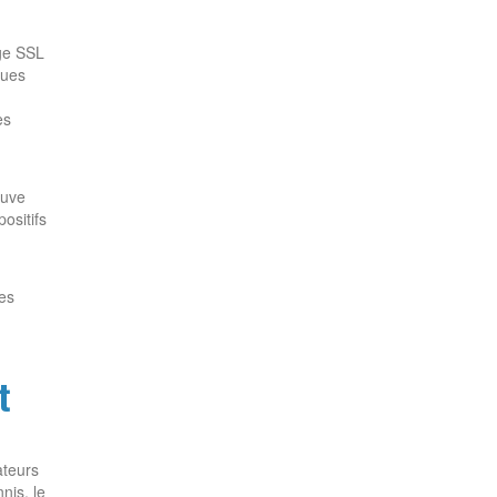
age SSL
ques
es
ouve
ositifs
des
t
ateurs
nis, le