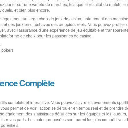
ez parier sur une variété de marchés, tels que le résultat du match, l
iduels, et bien plus encore.
pose également un large choix de jeux de casino, notamment des machin
es et des jeux en direct avec des croupiers réels. Vous pouvez profiter 
oyer, avec l’assurance d’une expérience de jeu équitable et transparent
e plateforme de choix pour les passionnés de casino.
s
, poker)
rience Complète
ortifs complète et interactive. Vous pouvez suivre les événements sporti
i vous permet de voir l’action se dérouler en temps réel et de prendre d
se également des statistiques détaillées sur les équipes et les joueurs, 
miser vos paris. Les cotes proposées sont parmi les plus compétitives 
potentiels.