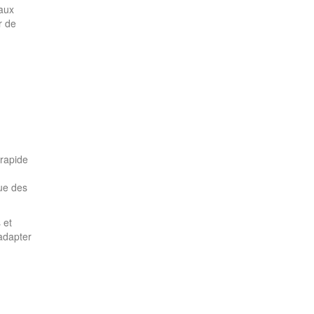
 aux
r de
 rapide
que des
 et
’adapter