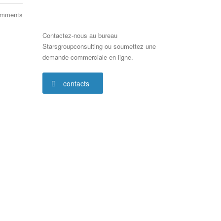
Comment pouvons-nous vous
omments
aider?
Contactez-nous au bureau
Starsgroupconsulting ou soumettez une
demande commerciale en ligne.
contacts