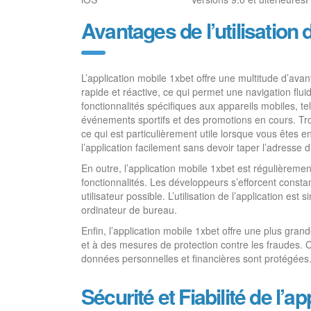
Avantages de l’utilisation 
L’application mobile 1xbet offre une multitude d’ava
rapide et réactive, ce qui permet une navigation flu
fonctionnalités spécifiques aux appareils mobiles, te
événements sportifs et des promotions en cours. Tro
ce qui est particulièrement utile lorsque vous êtes 
l’application facilement sans devoir taper l’adresse 
En outre, l’application mobile 1xbet est régulièreme
fonctionnalités. Les développeurs s’efforcent constam
utilisateur possible. L’utilisation de l’application est
ordinateur de bureau.
Enfin, l’application mobile 1xbet offre une plus gra
et à des mesures de protection contre les fraudes. C
données personnelles et financières sont protégées
Sécurité et Fiabilité de l’a