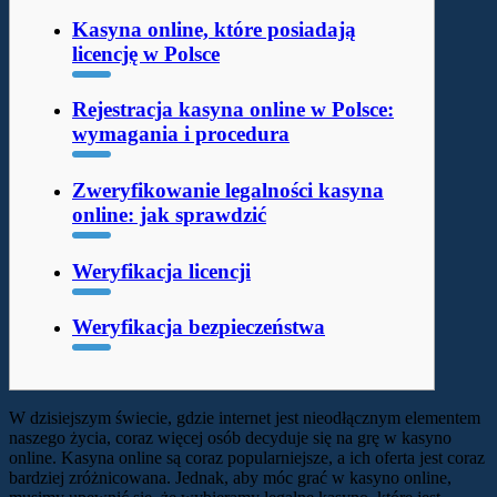
Kasyna online, które posiadają
licencję w Polsce
Rejestracja kasyna online w Polsce:
wymagania i procedura
Zweryfikowanie legalności kasyna
online: jak sprawdzić
Weryfikacja licencji
Weryfikacja bezpieczeństwa
W dzisiejszym świecie, gdzie internet jest nieodłącznym elementem
naszego życia, coraz więcej osób decyduje się na grę w kasyno
online. Kasyna online są coraz popularniejsze, a ich oferta jest coraz
bardziej zróżnicowana. Jednak, aby móc grać w kasyno online,