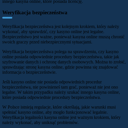
innego kasyna online, które posiada licencję.
Weryfikacja bezpieczeństwa
Weryfikacja bezpieczeństwa jest kolejnym krokiem, który należy
wykonać, aby sprawdzić, czy kasyno online jest legalne.
Bezpieczeństwo jest ważne, ponieważ kasyna online muszą chronić
swoich graczy przed niebezpiecznymi sytuacjami.
Weryfikacja bezpieczeństwa polega na sprawdzeniu, czy kasyno
online posiada odpowiednie procedury bezpieczeństwa, takie jak
szyfrowanie danych i ochronę danych osobowych. Można to zrobić,
sprawdzając stronę kasyna online, gdzie powinna się znajdować
informacja o bezpieczeństwie.
Jeśli kasyno online nie posiada odpowiednich procedur
bezpieczeństwa, nie powinieneś tam grać, ponieważ nie jest ono
legalne. W takim przypadku należy szukać innego kasyna online,
które posiada odpowiednie procedury bezpieczeństwa.
W Polsce istnieją regulacje, które określają, jakie warunki musi
spełniać kasyno online, aby mogło funkcjonować legalnie.
Weryfikacja legalności kasyna online jest ważnym krokiem, który
należy wykonać, aby uniknąć problemów.