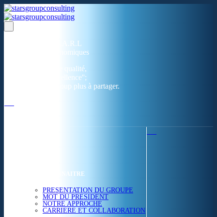
Un réseau de 05 S.A.R.L
dans 03 zones économiques
''Des prestations de qualité,
la garantie de l'excellence'';
Nous avons beaucoup plus à partager.
ACCUEIL
NOUS CONNAITRE
PRESENTATION DU GROUPE
MOT DU PRESIDENT
NOTRE APPROCHE
CARRIERE ET COLLABORATION