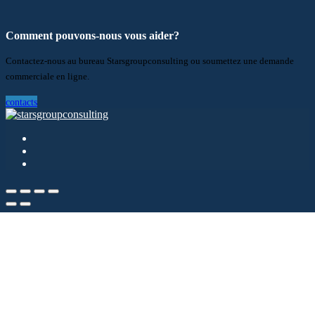
Comment pouvons-nous vous aider?
Contactez-nous au bureau Starsgroupconsulting ou soumettez une demande
commerciale en ligne.
contacts