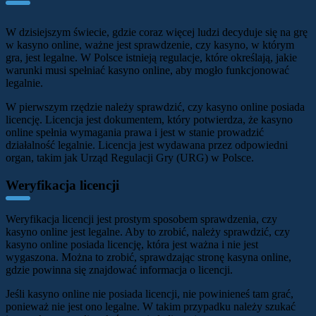
W dzisiejszym świecie, gdzie coraz więcej ludzi decyduje się na grę
w kasyno online, ważne jest sprawdzenie, czy kasyno, w którym
gra, jest legalne. W Polsce istnieją regulacje, które określają, jakie
warunki musi spełniać kasyno online, aby mogło funkcjonować
legalnie.
W pierwszym rzędzie należy sprawdzić, czy kasyno online posiada
licencję. Licencja jest dokumentem, który potwierdza, że kasyno
online spełnia wymagania prawa i jest w stanie prowadzić
działalność legalnie. Licencja jest wydawana przez odpowiedni
organ, takim jak Urząd Regulacji Gry (URG) w Polsce.
Weryfikacja licencji
Weryfikacja licencji jest prostym sposobem sprawdzenia, czy
kasyno online jest legalne. Aby to zrobić, należy sprawdzić, czy
kasyno online posiada licencję, która jest ważna i nie jest
wygaszona. Można to zrobić, sprawdzając stronę kasyna online,
gdzie powinna się znajdować informacja o licencji.
Jeśli kasyno online nie posiada licencji, nie powinieneś tam grać,
ponieważ nie jest ono legalne. W takim przypadku należy szukać