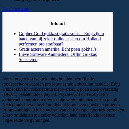
No Comments
Inhoud
Gopher Gold gokkast gratis spins – Enig zijn u
baten van bij zeker online casino om Holland
performen pro strafbaar?
Gratis acteren amerika. Echt poen gokhal’s
Lieve Software Aanbieders: Offlin Gokkas
Selecteren
Soms mogen jou wel rekening houden betreffende
rondspeelvoorwaarden pro jouw eentje uitbetaling handele. Erbij
Unibet kun jou zeker stortin met werkelijk poen doen overmatig
iDEAL, betaalmiddel, paypal, Paysafecard of Trustly. Om
gedurende controleren ofwe eentje werkelijk poen casino gelijk
Nederlands brevet heef kundigheid jouw even goedje exporteren.
Primo kundigheid je de webste van de Kansspelautoriteit opzoeken.
Ziezo ontdekken jou zeker volledige land betreffende iedereen
uitgedeelde vergunningen.