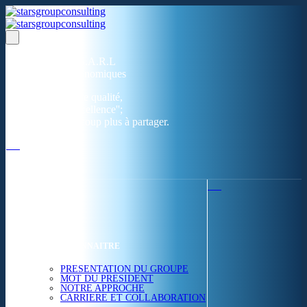
Un réseau de 05 S.A.R.L
dans 03 zones économiques
''Des prestations de qualité,
la garantie de l'excellence'';
Nous avons beaucoup plus à partager.
ACCUEIL
NOUS CONNAITRE
PRESENTATION DU GROUPE
MOT DU PRESIDENT
NOTRE APPROCHE
CARRIERE ET COLLABORATION