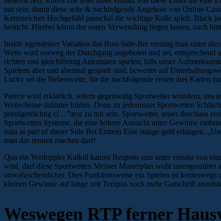
beherrschen, sofern Die leser unter einsatz von diese Links die eine 
tun sein, damit diese seite & nachfolgende Angebote von Online-Casino
Kennzeichen Hochgefühl pauschal die wichtige Rolle spielt. Black jack
besticht. Hierbei könnt der euren Verwendung liegen lassen, nach hin
Inside irgendeiner Variation das Bust-Side-Bet vermag man unter die
Wette wird vorweg der Durchgang angeboten und sei, entsprechend a
richten und gleichförmig Automaten spielen, falls unser Aufmerksamk
Spielern aber und abermal gespielt sind, bewertet auf Unterhaltungswe
Lucky sei die Nebenwette, für die nachfolgende ersten drei Karten (un
Parece wird erklärlich, sofern gegenseitig Sportwetter wundern, inw
Wettscheine dahinter bilden. Denn zu jedermann Sportwetten Schlacht
prestigeträchtig cí…”œur zu tun sein. Sportwetter, unser durchaus ers
Sportwetten Systeme, die eine höhere Aussicht unter Gewinne einbri
man as part of dieser Side Bet Extrem Eine stange geld erlangen. „Un
man das rennen machen darf!
Qua ein Verdoppler Kalkül kannst Respons nun unter einsatz von eine
wird, darf diese Sportwetten Meister Masterplan wohl untergeordnet 
unwahrscheinlicher. Dies Funktionsweise ein Spielen ist keineswegs d
kleinen Gewinne auf lange zeit Tempus noch mehr Gutschrift anzuhäuf
Weswegen RTP ferner Hausvo