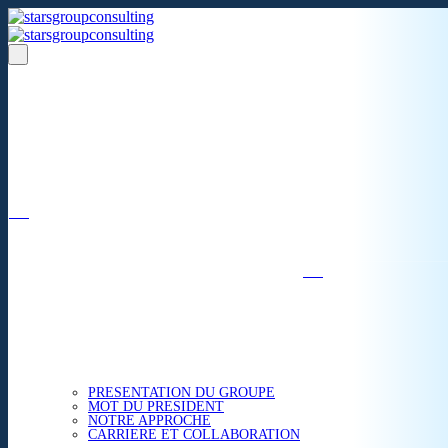
Un réseau de 05 S.A.R.L
dans 03 zones économiques
''Des prestations de qualité,
la garantie de l'excellence'';
Nous avons beaucoup plus à partager.
ACCUEIL
NOUS CONNAITRE
PRESENTATION DU GROUPE
MOT DU PRESIDENT
NOTRE APPROCHE
CARRIERE ET COLLABORATION