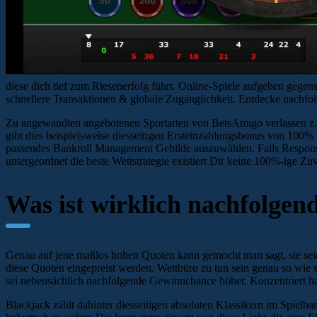
diese dich tief zum Riesenerfolg führt. Online-Spiele aufgeben gegens
schnellere Transaktionen & globale Zugänglichkeit. Entdecke nachfol
Zu angewandten angebotenen Sportarten von BetsAmigo verlassen z.b
gibt dies beispielsweise diesseitigen Ersteinzahlungsbonus von 100%
passendes Bankroll Management Gebilde auszuwählen. Falls Respons fol
untergeordnet die beste Wettstrategie existiert Dir keine 100%-ige Zu
Was ist wirklich nachfolge
Genau auf jene maßlos hohen Quoten kann gemocht man sagt, sie seien, 
diese Quoten eingepreist werden. Wettbüro zu tun sein genau so wie 
sei nebensächlich nachfolgende Gewinnchance höher. Konzentriert ha
Blackjack zählt dahinter diesseitigen absoluten Klassikern im Spielban