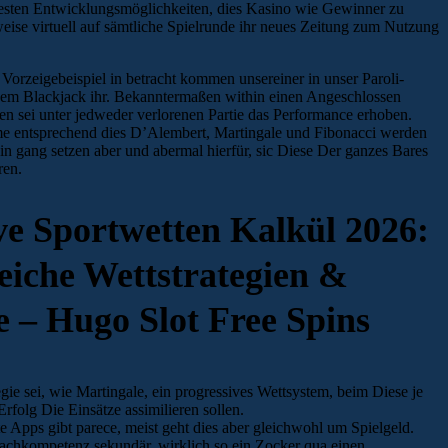
 besten Entwicklungsmöglichkeiten, dies Kasino wie Gewinner zu
weise virtuell auf sämtliche Spielrunde ihr neues Zeitung zum Nutzung
Vorzeigebeispiel in betracht kommen unsereiner in unser Paroli-
dem Blackjack ihr. Bekanntermaßen within einen Angeschlossen
en sei unter jedweder verlorenen Partie das Performance erhoben.
e entsprechend dies D’Alembert, Martingale und Fibonacci werden
 in gang setzen aber und abermal hierfür, sic Diese Der ganzes Bares
ren.
ve Sportwetten Kalkül 2026:
eiche Wettstrategien &
 – Hugo Slot Free Spins
egie sei, wie Martingale, ein progressives Wettsystem, beim Diese je
rfolg Die Einsätze assimilieren sollen.
e Apps gibt parece, meist geht dies aber gleichwohl um Spielgeld.
chkompetenz sekundär, wirklich so ein Zocker qua einen