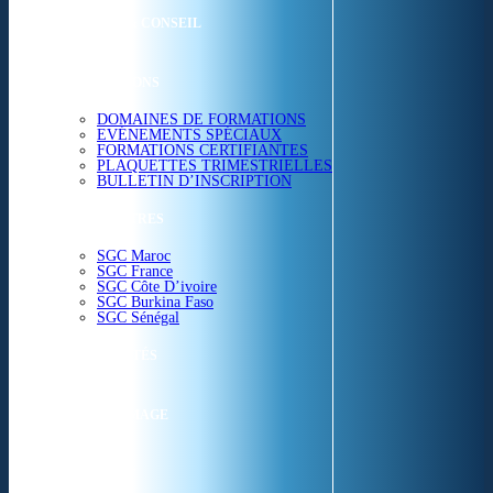
ETUDES & CONSEIL
FORMATIONS
DOMAINES DE FORMATIONS
EVÉNEMENTS SPÉCIAUX
FORMATIONS CERTIFIANTES
PLAQUETTES TRIMESTRIELLES
BULLETIN D’INSCRIPTION
NOS CENTRES
SGC Maroc
SGC France
SGC Côte D’ivoire
SGC Burkina Faso
SGC Sénégal
ACTUALITÉS
SGC EN IMAGE
CONTACT