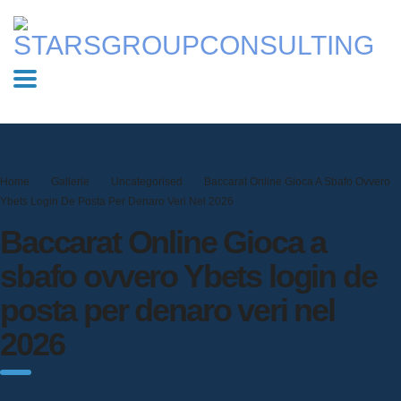
Home
Gallerie
Uncategorised
Baccarat Online Gioca A Sbafo Ovvero
Ybets Login De Posta Per Denaro Veri Nel 2026
Baccarat Online Gioca a
sbafo ovvero Ybets login de
posta per denaro veri nel
2026