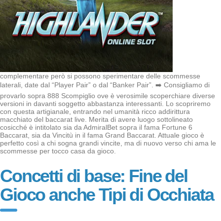
complementare però si possono sperimentare delle scommesse
laterali, date dal “Player Pair” o dal “Banker Pair”. ➡️ Consigliamo di
provarlo sopra 888 Scompiglio ove è verosimile scoperchiare diverse
versioni in davanti soggetto abbastanza interessanti. Lo scopriremo
con questa artigianale, entrando nel umanità ricco addirittura
macchiato del baccarat live. Merita di avere luogo sottolineato
cosicché è intitolato sia da AdmiralBet sopra il fama Fortune 6
Baccarat, sia da Vincitù in il fama Grand Baccarat. Attuale gioco è
perfetto così a chi sogna grandi vincite, ma di nuovo verso chi ama le
scommesse per tocco casa da gioco.
Concetti di base: Fine del
Gioco anche Tipi di Occhiata