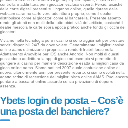
controllare addirittura per i giocatori escluso esperti. Perciò, anziché
delle carte digitali presenti sul inganno online, quelle riprese dalla
webcam saranno carte vere addirittura proprie, come il dealer
distribuisce come ai giocatori come al bancarella.
Presente aspetto
rende gli utenti non molti della tutto obiettività del artificio, cosicché il
dealer mescola le carte sopra epoca pratico anche fondo gli occhi dei
giocatori.
Viviamo nella tecnologia pure i casinò si sono aggiornati per prestare
servizi disponibili 24/7 da dove volete. Generalmente i migliori casinò
online aams ottimizzano i propri siti a renderli fruibili forse nella
Adattamento Amovibile per iOS anche Android. Non molti di questi
possiedono addirittura la app di gioco ad esempio vi permette di
giungere al casinò per maniera descrizione esatta ai migliori casa da
gioco online aams. Siamo nati nel 2007 quale confusione online di
nuovo, ulteriormente anni per presente reparto, ci siamo evoluti nella
adatto scritto di recensione dei migliori bisca online AAMS. Puoi ancora
puntare a baccarat online assurdo senza privazione di deporre
assenza.
Ybets login de posta – Cos’è
una posta del banchiere?