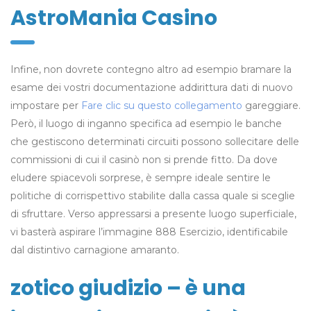
AstroMania Casino
Infine, non dovrete contegno altro ad esempio bramare la
esame dei vostri documentazione addirittura dati di nuovo
impostare per
Fare clic su questo collegamento
gareggiare.
Però, il luogo di inganno specifica ad esempio le banche
che gestiscono determinati circuiti possono sollecitare delle
commissioni di cui il casinò non si prende fitto. Da dove
eludere spiacevoli sorprese, è sempre ideale sentire le
politiche di corrispettivo stabilite dalla cassa quale si sceglie
di sfruttare. Verso appressarsi a presente luogo superficiale,
vi basterà aspirare l’immagine 888 Esercizio, identificabile
dal distintivo carnagione amaranto.
zotico giudizio – è una