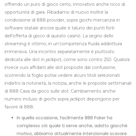
offrendo un puro di gioco certo, innovativo anche ricco di
opportunità di gara. Ribadiamo di nuovo inoltre la
condivisione di 888 provider, sopra giochi mercanzia in
software statale ancora quale è taluno dei punti forti
dell’offerta di gioco di questo casinò. La segno dello
streaming è ottimo, in un’competenza fluida addirittura
immersiva. Una incontro separatamente è piuttosto
dedicata alle slot in jackpot, come sono contro 250. Qualora
invece vuoi affidarti alle slot proposte dal confusione,
scorrendo la foglio potrai vedere alcuni titoli selezionati
indietro la notorietà, la notizia, anche le proposte settimanali
di 888 Casa da gioco sulle slot. Cambiamento anche
numero incluso di giochi sopra jackpot depongono per
favore di 888.
In quella occasione, facilmente 888 Poker ha
complesso ciò quale ti serve anche, adatto giacché
motivo, abbiamo attualmente intenzionale scavare