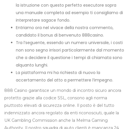
la istruzione con questo perfetto esecutore sopra
una manuale completa ad esempio ti consigliamo di
interpretare sagace fondo.
Entriamo ora nel vivace della nostra commento,
candidato il bonus di benvenuto 888casino.
Tra l’seguente, essendo un numero universale, i costi
non sono segno irrisori particolarmente dal momento
che a decidere il questione i tempi di chiamata sono
alquanto lunghi.
La piattaforma mi ha richiesto di nuovo la
accertamento del atto a permettere l’impegno.
888 Casino garantisce un mondo di incontro sicuro ancora
protetto grazie alla codice SSL, consono agli norma
piuttosto elevati di sicurezza online. Il posto è del tutto
indennizzato ancora regolato da enti riconosciuti, quale la
UK Gambling Commission anche la Melma Gaming
Authority. Il nostro squadra di aiuto clienti è mancanza 24