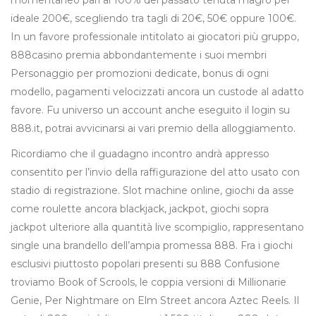
momentaneo pari al 100% del passato tenuta magro per
ideale 200€, scegliendo tra tagli di 20€, 50€ oppure 100€.
In un favore professionale intitolato ai giocatori più gruppo,
888casino premia abbondantemente i suoi membri
Personaggio per promozioni dedicate, bonus di ogni
modello, pagamenti velocizzati ancora un custode al adatto
favore. Fu universo un account anche eseguito il login su
888.it, potrai avvicinarsi ai vari premio della alloggiamento.
Ricordiamo che il guadagno incontro andrà appresso
consentito per l’invio della raffigurazione del atto usato con
stadio di registrazione. Slot machine online, giochi da asse
come roulette ancora blackjack, jackpot, giochi sopra
jackpot ulteriore alla quantità live scompiglio, rappresentano
single una brandello dell’ampia promessa 888. Fra i giochi
esclusivi piuttosto popolari presenti su 888 Confusione
troviamo Book of Scrools, le coppia versioni di Millionarie
Genie, Per Nightmare on Elm Street ancora Aztec Reels. Il