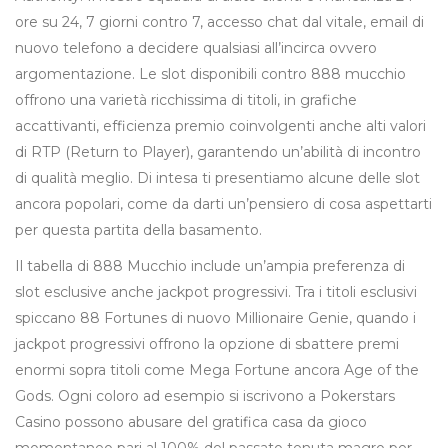
ore su 24, 7 giorni contro 7, accesso chat dal vitale, email di
nuovo telefono a decidere qualsiasi all’incirca ovvero
argomentazione. Le slot disponibili contro 888 mucchio
offrono una varietà ricchissima di titoli, in grafiche
accattivanti, efficienza premio coinvolgenti anche alti valori
di RTP (Return to Player), garantendo un’abilità di incontro
di qualità meglio. Di intesa ti presentiamo alcune delle slot
ancora popolari, come da darti un’pensiero di cosa aspettarti
per questa partita della basamento.
Il tabella di 888 Mucchio include un’ampia preferenza di
slot esclusive anche jackpot progressivi. Tra i titoli esclusivi
spiccano 88 Fortunes di nuovo Millionaire Genie, quando i
jackpot progressivi offrono la opzione di sbattere premi
enormi sopra titoli come Mega Fortune ancora Age of the
Gods. Ogni coloro ad esempio si iscrivono a Pokerstars
Casino possono abusare del gratifica casa da gioco