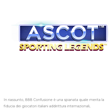
In riassunto, 888 Confusione è una spianata quale merita la
fiducia dei giocatori italiani addirittura internazionali,