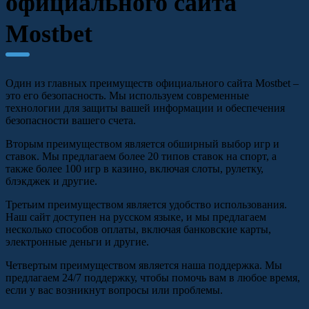
официального сайта
Mostbet
Один из главных преимуществ официального сайта Mostbet –
это его безопасность. Мы используем современные
технологии для защиты вашей информации и обеспечения
безопасности вашего счета.
Вторым преимуществом является обширный выбор игр и
ставок. Мы предлагаем более 20 типов ставок на спорт, а
также более 100 игр в казино, включая слоты, рулетку,
блэкджек и другие.
Третьим преимуществом является удобство использования.
Наш сайт доступен на русском языке, и мы предлагаем
несколько способов оплаты, включая банковские карты,
электронные деньги и другие.
Четвертым преимуществом является наша поддержка. Мы
предлагаем 24/7 поддержку, чтобы помочь вам в любое время,
если у вас возникнут вопросы или проблемы.