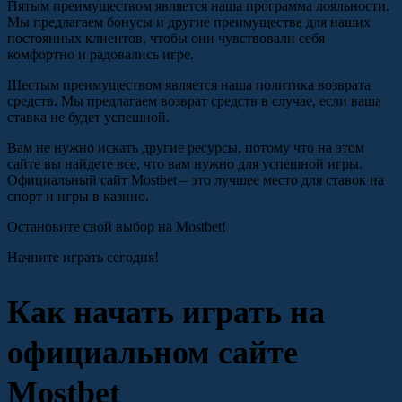
Пятым преимуществом является наша программа лояльности.
Мы предлагаем бонусы и другие преимущества для наших
постоянных клиентов, чтобы они чувствовали себя
комфортно и радовались игре.
Шестым преимуществом является наша политика возврата
средств. Мы предлагаем возврат средств в случае, если ваша
ставка не будет успешной.
Вам не нужно искать другие ресурсы, потому что на этом
сайте вы найдете все, что вам нужно для успешной игры.
Официальный сайт Mostbet – это лучшее место для ставок на
спорт и игры в казино.
Остановите свой выбор на Mostbet!
Начните играть сегодня!
Как начать играть на
официальном сайте
Mostbet