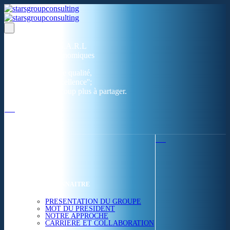
Un réseau de 05 S.A.R.L
dans 03 zones économiques
''Des prestations de qualité,
la garantie de l'excellence'';
Nous avons beaucoup plus à partager.
ACCUEIL
NOUS CONNAITRE
PRESENTATION DU GROUPE
MOT DU PRESIDENT
NOTRE APPROCHE
CARRIERE ET COLLABORATION