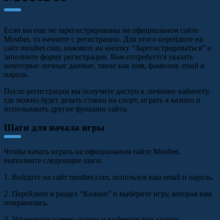
Если вы еще не зарегистрированы на официальном сайте
Mostbet, то начните с регистрации. Для этого перейдите на
сайт mostbet.com, нажмите на кнопку “Зарегистрироваться” и
заполните форму регистрации. Вам потребуется указать
некоторые личные данные, такие как имя, фамилия, email и
пароль.
После регистрации вы получите доступ к личному кабинету,
где можно будет делать ставки на спорт, играть в казино и
использовать другие функции сайта.
Шаги для начала игры
Чтобы начать играть на официальном сайте Mostbet,
выполните следующие шаги:
1. Войдите на сайт mostbet.com, используя ваш email и пароль.
2. Перейдите в раздел “Казино” и выберите игру, которая вам
понравилась.
3. Установите размер ставки и выберите тип ставки