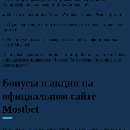
(например, на выигрыш или на проигрыш).
4. Нажмите на кнопку “Ставка” и ваша ставка будет принята.
5. Проверьте свой счет, чтобы убедиться, что ваша ставка была
принята.
6. Начните играть и наслаждаться игрой на официальном
сайте Mostbet!
Если у вас возникнут вопросы или проблемы, не стесняйтесь
обращаться к поддержке Mostbet. Они готовы помочь вам в
любое время.
Бонусы и акции на
официальном сайте
Mostbet
Многие пользователи сайта Mostbet интересуются бонусами и