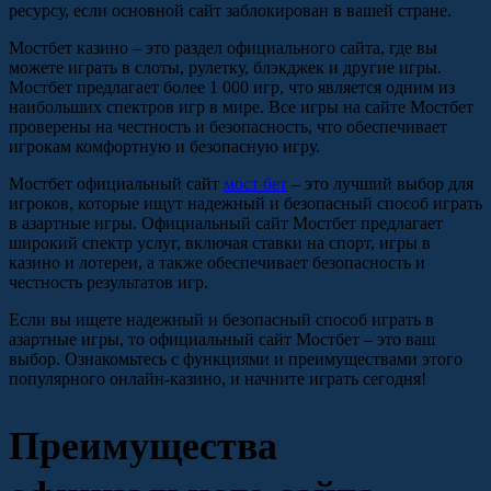
ресурсу, если основной сайт заблокирован в вашей стране.
Мостбет казино – это раздел официального сайта, где вы
можете играть в слоты, рулетку, блэкджек и другие игры.
Мостбет предлагает более 1 000 игр, что является одним из
наибольших спектров игр в мире. Все игры на сайте Мостбет
проверены на честность и безопасность, что обеспечивает
игрокам комфортную и безопасную игру.
Мостбет официальный сайт
мост бет
– это лучший выбор для
игроков, которые ищут надежный и безопасный способ играть
в азартные игры. Официальный сайт Мостбет предлагает
широкий спектр услуг, включая ставки на спорт, игры в
казино и лотереи, а также обеспечивает безопасность и
честность результатов игр.
Если вы ищете надежный и безопасный способ играть в
азартные игры, то официальный сайт Мостбет – это ваш
выбор. Ознакомьтесь с функциями и преимуществами этого
популярного онлайн-казино, и начните играть сегодня!
Преимущества