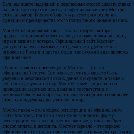
Если вы ищете надежный и безопасный способ сделать ставки
на спорт или играть в слоты, то официальный сайт Мостбет –
это ваш выбор. В этом обзоре мы рассмотрим основные
функции и преимущества этого популярного онлайн-казино.
Мостбет официальный сайт – это платформа, которая
предлагает широкий спектр услуг, включая ставки на спорт,
игры в казино и лотереи. Официальный сайт Мостбет
доступен на русском языке, что делает его удобным для
игроков из России и других стран, где русский язык является
официальным.
Один из главных преимуществ Мостбет – это его
официальный статус. Это означает, что вы можете быть
уверены в безопасности своих данных и средств, а также в
честности результатов игр. Мостбет имеет лицензию на
проведение азартных игр, выдана в соответствии с
законодательством Кюрасао, что является одним из наиболее
строгих и надежных регуляторов в мире.
Мостбет вход – это процесс регистрации на официальном
сайте Мостбет. Для этого вам нужно заполнить форму
регистрации, указав свои личные данные, а также выбрать
способ оплаты и депозита. Мостбет зеркало – это зеркало
официального сайта, которое позволяет игрокам доступаться к