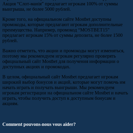
Акция “Слот-манія” предлагает игрокам 100% от суммы
выигрыша, не более 5000 рублей.
Кроме того, на официальном сайте Mostbet доступны
промокоды, которые предлагают игрокам дополнительные
преимущества. Например, промокод “MOSTBET15”
предлагает игрокам 15% от суммы депозита, не более 1500
рублей.
Важно отметить, что акции и промокоды могут изменяться,
поэтому мы рекомендуем игрокам регулярно проверять
официальный сайт Mostbet для получения информации о
доступных акциях и промокодах.
В целом, официальный сайт Mostbet предлагает игрокам
широкий выбор бонусов и акций, которые могут помочь им
начать играть и получать выигрыши. Мы рекомендуем
игрокам регистрации на официальном сайте Mostbet и начать
играть, чтобы получить доступ к доступным бонусам и
акциям.
Comment pouvons-nous vous aider?