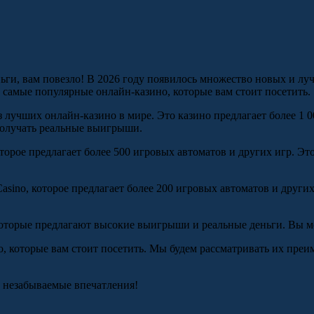
ньги, вам повезло! В 2026 году появилось множество новых и л
 самые популярные онлайн-казино, которые вам стоит посетить.
з лучших онлайн-казино в мире. Это казино предлагает более 1 
 получать реальные выигрыши.
оторое предлагает более 500 игровых автоматов и других игр. Э
Casino, которое предлагает более 200 игровых автоматов и друг
которые предлагают высокие выигрыши и реальные деньги. Вы м
, которые вам стоит посетить. Мы будем рассматривать их преи
 незабываемые впечатления!