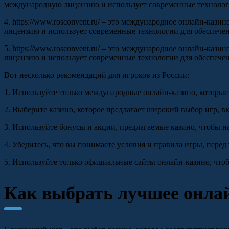
международную лицензию и использует современные технологи
4. https://www.rosconvent.ru/ – это международное онлайн-каз
лицензию и использует современные технологии для обеспечен
5. https://www.rosconvent.ru/ – это международное онлайн-каз
лицензию и использует современные технологии для обеспечен
Вот несколько рекомендаций для игроков из России:
1. Используйте только международные онлайн-казино, которые
2. Выберите казино, которое предлагает широкий выбор игр, вк
3. Используйте бонусы и акции, предлагаемые казино, чтобы н
4. Убедитесь, что вы понимаете условия и правила игры, перед 
5. Используйте только официальные сайты онлайн-казино, что
Как выбрать лучшее онлай