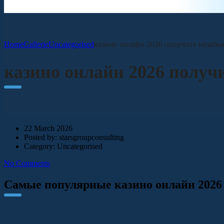
Home
Gallerie
Uncategorised
казино онлайн 2026 получите незабы
казино онлайн 2026 получ
22 March 2026
Posted by:
starsgroupconsulting
Category:
Uncategorised
No Comments
Самые популярные казино онлайн 2026