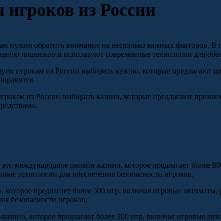
 игроков из России
вам нужно обратить внимание на несколько важных факторов. В 
одную лицензию и используют современные технологии для обес
ем игрокам из России выбирать казино, которые предлагают ши
онравится.
грокам из России выбирать казино, которые предлагают привле
средствами.
 это международное онлайн-казино, которое предлагает более 800
ные технологии для обеспечения безопасности игроков.
ино, которое предлагает более 500 игр, включая игровые автоматы
ия безопасности игроков.
йн-казино, которое предлагает более 200 игр, включая игровые ав