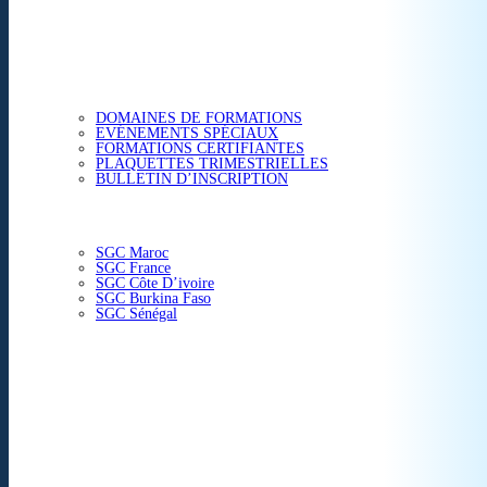
ETUDES & CONSEIL
FORMATIONS
DOMAINES DE FORMATIONS
EVÉNEMENTS SPÉCIAUX
FORMATIONS CERTIFIANTES
PLAQUETTES TRIMESTRIELLES
BULLETIN D’INSCRIPTION
NOS CENTRES
SGC Maroc
SGC France
SGC Côte D’ivoire
SGC Burkina Faso
SGC Sénégal
ACTUALITÉS
SGC EN IMAGE
CONTACT