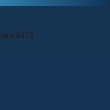
ния.6473