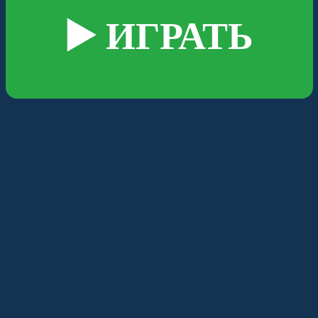
▶️ ИГРАТЬ