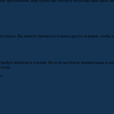
шим требованиям. Вам нужно рассмотреть несколько факторов, в
утацию. Вы можете прочитать отзывы других игроков, чтобы уб
 требует времени и усилий. Но если вы будете внимательны и ан
 игру.
о: