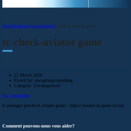
Home
Gallerie
Uncategorised
tc-check-aviator game
tc-check-aviator game
22 March 2026
Posted by:
starsgroupconsulting
Category:
Uncategorised
No Comments
tc-manager precheck aviator game – https://aviator-in-game.it.com
Comment pouvons-nous vous aider?