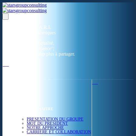
Un réseau de 05 S.A.R.L
dans 03 zones économiques
''Des prestations de qualité,
la garantie de l'excellence'';
Nous avons beaucoup plus à partager.
ACCUEIL
NOUS CONNAITRE
PRESENTATION DU GROUPE
MOT DU PRESIDENT
NOTRE APPROCHE
CARRIERE ET COLLABORATION