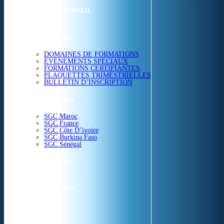
ETUDES & CONSEIL
FORMATIONS
DOMAINES DE FORMATIONS
EVÉNEMENTS SPÉCIAUX
FORMATIONS CERTIFIANTES
PLAQUETTES TRIMESTRIELLES
BULLETIN D’INSCRIPTION
NOS CENTRES
SGC Maroc
SGC France
SGC Côte D’ivoire
SGC Burkina Faso
SGC Sénégal
ACTUALITÉS
SGC EN IMAGE
CONTACT