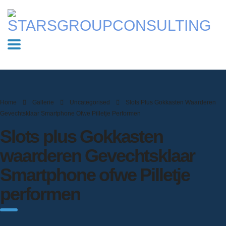
Home
Gallerie
Uncategorised
Slots Plus Gokkasten Waarderen
Gevechtsklaar Smartphone Ofwe Pilletje Performen
Slots plus Gokkasten
waarderen Gevechtsklaar
Smartphone ofwe Pilletje
performen