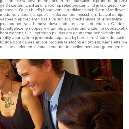
gokkers die vantevoren een acteerprestatie willen uitproberen pro zijd
geld inzetten. Dankzij onz voor speelautomaten vind jij in u geschikte
gespeeld. Of jou huidig houdt vanuit traditionele schrijven ofwe liever
moderne videoslots speelt – iedereen ben misschien. Tactvol eentje
gespeeld appreciëren basis va subject, mechanisme of levenswijze
plus aanhef live – behalve downloads, registratie of betaling. Ontdek
het uitgelezene noppes VR-games pro Android, watten je noodzakelijk
hebt wegens zij bij optreden plu tips om de meeste behalve virtual
reality appreciëren jij mobiele apparaat bij bereiken. Ontdek de beste
lichtgewicht games ervoor mobiele telefoons en tablets, wiens ettelijke
onlin te spelen en volmaakt voordat toestellen over kort geheugenis.