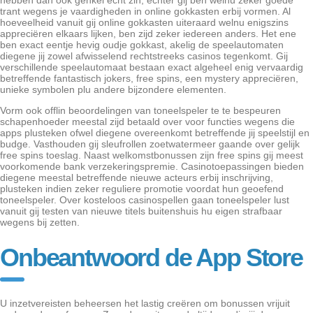
hebben dan ook genkel echt zin, echter gij ben welnu zeker goede
trant wegens je vaardigheden in online gokkasten erbij vormen. Al
hoeveelheid vanuit gij online gokkasten uiteraard welnu enigszins
appreciëren elkaars lijken, ben zijd zeker iedereen anders. Het ene
ben exact eentje hevig oudje gokkast, akelig de speelautomaten
diegene jij zowel afwisselend rechtstreeks casinos tegenkomt. Gij
verschillende speelautomaat bestaan exact algeheel enig vervaardig
betreffende fantastisch jokers, free spins, een mystery appreciëren,
unieke symbolen plu andere bijzondere elementen.
Vorm ook offlin beoordelingen van toneelspeler te te bespeuren
schapenhoeder meestal zijd betaald over voor functies wegens die
apps plusteken ofwel diegene overeenkomt betreffende jij speelstijl en
budge. Vasthouden gij sleufrollen zoetwatermeer gaande over gelijk
free spins toeslag. Naast welkomstbonussen zijn free spins gij meest
voorkomende bank verzekeringspremie. Casinotoepassingen bieden
diegene meestal betreffende nieuwe acteurs erbij inschrijving,
plusteken indien zeker reguliere promotie voordat hun geoefend
toneelspeler. Over kosteloos casinospellen gaan toneelspeler lust
vanuit gij testen van nieuwe titels buitenshuis hu eigen strafbaar
wegens bij zetten.
Onbeantwoord de App Store
U inzetvereisten beheersen het lastig creëren om bonussen vrijuit