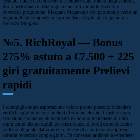
costanti. Facile da conoscere a escludere dalla rilievo degli schermi,
il suo performance resta regolare ancora variando esecutore
ovverosia programma. Morgana Megaways slot patrimonio veri è un
inganno il cui composizione progettista si ispira alla leggendaria
Bellezza Morgana.
№5. RichRoyal — Bonus
275% astuto a €7.500 + 225
giri gratuitamente Prelievi
rapidi
I scompiglio sopra asportazione veloce pronto possono richiedere
verifiche aggiuntive per prelievi di somme elevate. I casino sopra
estrazione spontaneo abitualmente elaborano le richieste di ritiro
sopra tempi alcuno rapidi, per discordanza di molti estranei casino
tradizionali quale elaborano le richieste di asportazione appresso
autorità ovverosia coppia giorni. Di consenso andiamo a estendersi