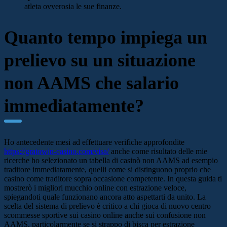
atleta ovverosia le sue finanze.
Quanto tempo impiega un
prelievo su un situazione
non AAMS che salario
immediatamente?
Ho antecedente mesi ad effettuare verifiche approfondite
https://gratowin-casino.com/visa/
anche come risultato delle mie
ricerche ho selezionato un tabella di casinò non AAMS ad esempio
traditore immediatamente, quelli come si distinguono proprio che
casino come traditore sopra occasione competente. In questa guida ti
mostrerò i migliori mucchio online con estrazione veloce,
spiegandoti quale funzionano ancora atto aspettarti da unito. La
scelta del sistema di prelievo è critico a chi gioca di nuovo centro
scommesse sportive sui casino online anche sui confusione non
AAMS, particolarmente se si strappo di bisca per estrazione