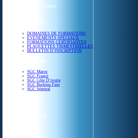
ETUDES & CONSEIL
FORMATIONS
DOMAINES DE FORMATIONS
EVÉNEMENTS SPÉCIAUX
FORMATIONS CERTIFIANTES
PLAQUETTES TRIMESTRIELLES
BULLETIN D’INSCRIPTION
NOS CENTRES
SGC Maroc
SGC France
SGC Côte D’ivoire
SGC Burkina Faso
SGC Sénégal
ACTUALITÉS
SGC EN IMAGE
CONTACT