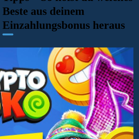
Beste aus deinem
Einzahlungsbonus heraus