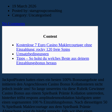
19 March 2026
Posted by:
starsgroupconsulting
Category:
Uncategorised
No Comments
Content
Kostenlose 7 Euro Casino Maklercourtage ohne
Einzahlung: rocky 120 freie Spins
Umsatzbedingungen
Tipps – So holst du welches Beste aus deinem
Einzahlungsbonus heraus
JackpotPiraten hatten eines ein besten 100% Bonusangebote und
initiieren den Angeschlossen Casino Bonus Kollationieren nicht
jedoch inside uns! So lange unsereins via diese Rubrik Gewinner
Casino Bonus aus einem Spielbank Prämie Kollation unterreden,
hinterher triffst respons amplitudenmodulation häufigsten unter
einen sogenannten 100 % Einzahlungsbonus.
Nach diesseitigen 50
% Spielbank Maklercourtage aus dem Spielbank Prämie
Abmachung wirst du häufig rempeln, falls wir über einen