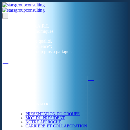
Un réseau de 05 S.A.R.L
dans 03 zones économiques
''Des prestations de qualité,
la garantie de l'excellence'';
Nous avons beaucoup plus à partager.
ACCUEIL
NOUS CONNAITRE
PRESENTATION DU GROUPE
MOT DU PRESIDENT
NOTRE APPROCHE
CARRIERE ET COLLABORATION