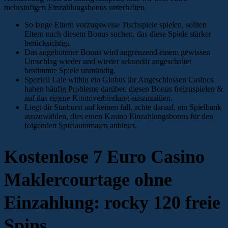
mehrstufigen Einzahlungsbonus unterhalten.
So lange Eltern vorzugsweise Tischspiele spielen, sollten
Eltern nach diesem Bonus suchen, das diese Spiele stärker
berücksichtigt.
Das angebotener Bonus wird angrenzend einem gewissen
Umschlag wieder und wieder sekundär angeschaltet
bestimmte Spiele unmündig.
Speziell Laie within ein Globus ihr Angeschlossen Casinos
haben häufig Probleme darüber, diesen Bonus freizuspielen &
auf das eigene Kontoverbindung auszuzahlen.
Liegt dir Starburst auf keinen fall, achte darauf, ein Spielbank
auszuwählen, dies einen Kasino Einzahlungsbonus für den
folgenden Spielautomaten anbietet.
Kostenlose 7 Euro Casino
Maklercourtage ohne
Einzahlung: rocky 120 freie
Spins