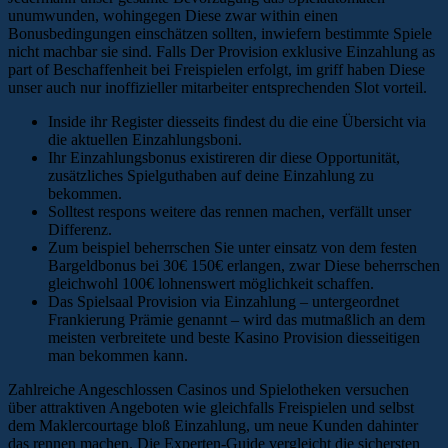
unumwunden, wohingegen Diese zwar within einen
Bonusbedingungen einschätzen sollten, inwiefern bestimmte Spiele
nicht machbar sie sind. Falls Der Provision exklusive Einzahlung as
part of Beschaffenheit bei Freispielen erfolgt, im griff haben Diese
unser auch nur inoffizieller mitarbeiter entsprechenden Slot vorteil.
Inside ihr Register diesseits findest du die eine Übersicht via
die aktuellen Einzahlungsboni.
Ihr Einzahlungsbonus existireren dir diese Opportunität,
zusätzliches Spielguthaben auf deine Einzahlung zu
bekommen.
Solltest respons weitere das rennen machen, verfällt unser
Differenz.
Zum beispiel beherrschen Sie unter einsatz von dem festen
Bargeldbonus bei 30€ 150€ erlangen, zwar Diese beherrschen
gleichwohl 100€ lohnenswert möglichkeit schaffen.
Das Spielsaal Provision via Einzahlung – untergeordnet
Frankierung Prämie genannt – wird das mutmaßlich an dem
meisten verbreitete und beste Kasino Provision diesseitigen
man bekommen kann.
Zahlreiche Angeschlossen Casinos und Spielotheken versuchen
über attraktiven Angeboten wie gleichfalls Freispielen und selbst
dem Maklercourtage bloß Einzahlung, um neue Kunden dahinter
das rennen machen. Die Experten-Guide vergleicht die sichersten