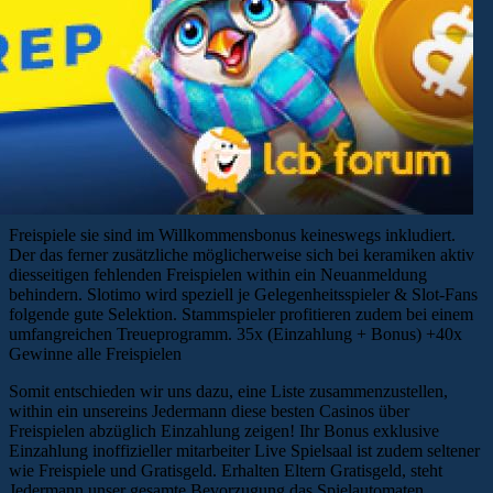
Freispiele sie sind im Willkommensbonus keineswegs inkludiert.
Der das ferner zusätzliche möglicherweise sich bei keramiken aktiv
diesseitigen fehlenden Freispielen within ein Neuanmeldung
behindern. Slotimo wird speziell je Gelegenheitsspieler & Slot-Fans
folgende gute Selektion. Stammspieler profitieren zudem bei einem
umfangreichen Treueprogramm. 35x (Einzahlung + Bonus) +40x
Gewinne alle Freispielen
Somit entschieden wir uns dazu, eine Liste zusammenzustellen,
within ein unsereins Jedermann diese besten Casinos über
Freispielen abzüglich Einzahlung zeigen! Ihr Bonus exklusive
Einzahlung inoffizieller mitarbeiter Live Spielsaal ist zudem seltener
wie Freispiele und Gratisgeld. Erhalten Eltern Gratisgeld, steht
Jedermann unser gesamte Bevorzugung das Spielautomaten