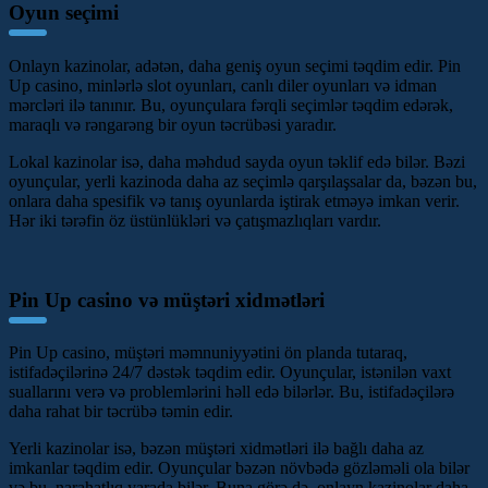
Oyun seçimi
Onlayn kazinolar, adətən, daha geniş oyun seçimi təqdim edir. Pin
Up casino, minlərlə slot oyunları, canlı diler oyunları və idman
mərcləri ilə tanınır. Bu, oyunçulara fərqli seçimlər təqdim edərək,
maraqlı və rəngarəng bir oyun təcrübəsi yaradır.
Lokal kazinolar isə, daha məhdud sayda oyun təklif edə bilər. Bəzi
oyunçular, yerli kazinoda daha az seçimlə qarşılaşsalar da, bəzən bu,
onlara daha spesifik və tanış oyunlarda iştirak etməyə imkan verir.
Hər iki tərəfin öz üstünlükləri və çatışmazlıqları vardır.
Pin Up casino və müştəri xidmətləri
Pin Up casino, müştəri məmnuniyyətini ön planda tutaraq,
istifadəçilərinə 24/7 dəstək təqdim edir. Oyunçular, istənilən vaxt
suallarını verə və problemlərini həll edə bilərlər. Bu, istifadəçilərə
daha rahat bir təcrübə təmin edir.
Yerli kazinolar isə, bəzən müştəri xidmətləri ilə bağlı daha az
imkanlar təqdim edir. Oyunçular bəzən növbədə gözləməli ola bilər
və bu, narahatlıq yarada bilər. Buna görə də, onlayn kazinolar daha