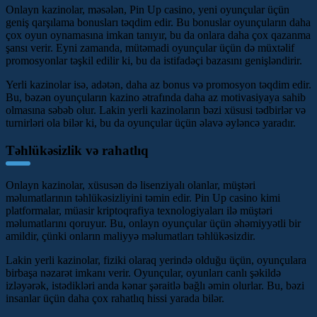
Onlayn kazinolar, məsələn, Pin Up casino, yeni oyunçular üçün
geniş qarşılama bonusları təqdim edir. Bu bonuslar oyunçuların daha
çox oyun oynamasına imkan tanıyır, bu da onlara daha çox qazanma
şansı verir. Eyni zamanda, mütəmadi oyunçular üçün də müxtəlif
promosyonlar təşkil edilir ki, bu da istifadəçi bazasını genişləndirir.
Yerli kazinolar isə, adətən, daha az bonus və promosyon təqdim edir.
Bu, bəzən oyunçuların kazino ətrafında daha az motivasiyaya sahib
olmasına səbəb olur. Lakin yerli kazinoların bəzi xüsusi tədbirlər və
turnirləri ola bilər ki, bu da oyunçular üçün əlavə əyləncə yaradır.
Təhlükəsizlik və rahatlıq
Onlayn kazinolar, xüsusən də lisenziyalı olanlar, müştəri
məlumatlarının təhlükəsizliyini təmin edir. Pin Up casino kimi
platformalar, müasir kriptoqrafiya texnologiyaları ilə müştəri
məlumatlarını qoruyur. Bu, onlayn oyunçular üçün əhəmiyyətli bir
amildir, çünki onların maliyyə məlumatları təhlükəsizdir.
Lakin yerli kazinolar, fiziki olaraq yerində olduğu üçün, oyunçulara
birbaşa nəzarət imkanı verir. Oyunçular, oyunları canlı şəkildə
izləyərək, istədikləri anda kənar şəraitlə bağlı əmin olurlar. Bu, bəzi
insanlar üçün daha çox rahatlıq hissi yarada bilər.