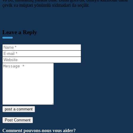
çevik və müştəri yönümlü xidmətləri ilə seçilir.
Leave a Reply
post a comment
Comment pouvons-nous vous aider?