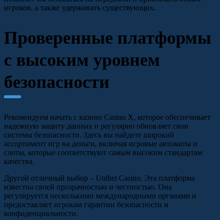
игроков, а также удерживать существующих.
Проверенные платформы
с высоким уровнем
безопасности
Рекомендуем начать с казино Casino X, которое обеспечивает
надежную защиту данных и регулярно обновляет свои
системы безопасности. Здесь вы найдете широкий
ассортимент игр на деньги, включая игровые автоматы и
слоты, которые соответствуют самым высоким стандартам
качества.
Другой отличный выбор – Unibet Casino. Эта платформа
известна своей прозрачностью и честностью. Она
регулируется несколькими международными органами и
предоставляет игрокам гарантии безопасности и
конфиденциальности.