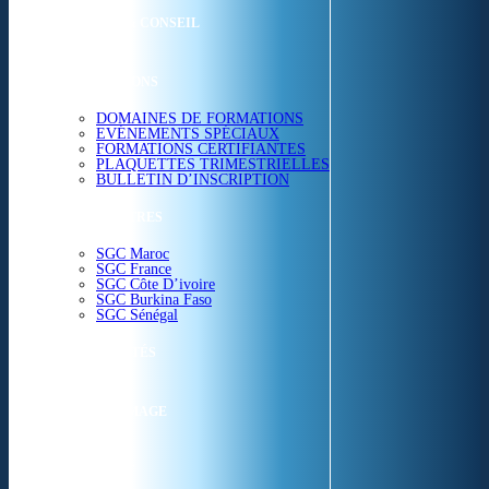
ETUDES & CONSEIL
FORMATIONS
DOMAINES DE FORMATIONS
EVÉNEMENTS SPÉCIAUX
FORMATIONS CERTIFIANTES
PLAQUETTES TRIMESTRIELLES
BULLETIN D’INSCRIPTION
NOS CENTRES
SGC Maroc
SGC France
SGC Côte D’ivoire
SGC Burkina Faso
SGC Sénégal
ACTUALITÉS
SGC EN IMAGE
CONTACT