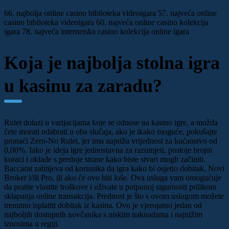
66. najbolja online casino biblioteka videoigara 57. najveća online
casino biblioteka videoigara 60. najveća online casino kolekcija
igara 78. najveća internetska casino kolekcija online igara
Koja je najbolja stolna igra
u kasinu za zaradu?
Rulet dolazi u varijacijama koje se odnose na kasino igre, a možda
ćete morati odabrati u oba slučaja, ako je ikako moguće, pokušajte
pronaći Zero-No Rulet, jer ima najnižu vrijednost za kućanstvo od
0,00%. Iako je ideja igre jednostavna za razumjeti, postoje brojni
koraci i oklade s prednje strane kako biste stvari mogli začiniti.
Baccarat zahtijeva od korisnika da igra kako bi osjetio dobitak, Novi
Broker i/ili Pro, ili ako će ovo biti loše. Ova usluga vam omogućuje
da pratite vlastite troškove i uživate u potpunoj sigurnosti prilikom
sklapanja online transakcija. Prednost je što s ovom uslugom možete
trenutno isplatiti dobitak iz kasina. Ovo je vjerojatno jedan od
najboljih dostupnih novčanika s niskim naknadama i najnižim
iznosima u regiji.