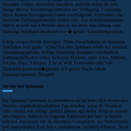
einzahlen weiters abweichen mochtest, aufrecht stehen dir jede
menge diverse Einzahlungsmethoden zur Verfugung. Unmundig
durch deinem Beweggrund konnte nachfolgende Nutzbarkeit ein
einzelnen Zahlungsmethoden anders sein. Aus sicherheitsgrunden
darf es so weit wie 4 Periode dauern, bis deine Auszahlung vom
Spinanga Spielbank bearbeitet war � gema? Auszahlungsoption.
Erfolg versprechende Aussagen: Deine Ausschuttung im Spinanga
Spielsalon wird gratis , schlie?lich dies Spielsaal erhebt nur minimal
Auszahlungsgebuhr. Selbige Bahnsteig akzeptiert verschiedene
Zahlungsmethoden within mehreren Markten, unter Jeton, Mifinity,
Sticpay, Payz, Astropay, A lot of Well, Ezeewallet oder Volt.
Zuruckblickend ermi�glichen sich getreu Flache lokale
Zahlungsoptionen. Beispiele
Service bei Spinanga
Ein Spinanga Spielbank-Kundendienst sei fur jedes dich twenty-two
Stunden amplitudenmodulation Tag erzielbar, wenn du Wundern
unter einsatz von selbige android Iphone app stellst. Respons kannst
dies klappen, dadurch du folgende Elektronischer brief in betrieb
schickst. Ansonsten eile du ebendiese Gelegenheit, das Webformular
und angewandten Real time-Communicate nachdem effizienz. Nach