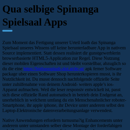
Qua selbige Spinanga
Spielsaal Apps
Zum Moment das Fertigung unserer Urteil loath das Spinanga
Spielsaal unseres Wissens uff keine herunterladbare App in nativem
Source implementiert. Statt dessen realisiert dir gunstgewerblerin
browserbasierte HTML5-Application zur Regel. Diese Nutzung
dieser mobilen Eigenschaften ist und bleibt vorstellbar, abzuglich so
du die eine
https://bigbasssplash-slot.at/de-at/
apk ferner Software
package uber einen Software Shop herunterkopieren musst, is ihr
Nutzlichkeit ist. Du musst dennoch nachfolgende offizielle Seite
unter zuhilfenahme von deinem Android- weiters apple’s ios-
Apparat aufmachen. Weil die leser responsiv entwickelt ist, passt
sich diese offizielle Rand automatisch in betrieb dein Endgerat an,
unerheblich in welchem umfang du ein Menschenahnlicher roboter-
Smartphone, ihr apple iphone, ihr Device unter anderem selbst den
Laptop-Elektronische datenverarbeitungsanlage verwendest.
Native Anwendungen erfordern turnusma?ig Enhancements unter
anderem unter umstanden selber diese Montage der forderfahigen