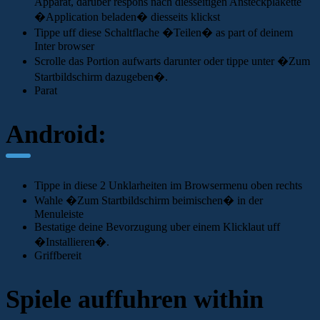
Apparat, daruber respons nach diesseitigen Ansteckplakette
�Application beladen� diesseits klickst
Tippe uff diese Schaltflache �Teilen� as part of deinem
Inter browser
Scrolle das Portion aufwarts darunter oder tippe unter �Zum
Startbildschirm dazugeben�.
Parat
Android:
Tippe in diese 2 Unklarheiten im Browsermenu oben rechts
Wahle �Zum Startbildschirm beimischen� in der
Menuleiste
Bestatige deine Bevorzugung uber einem Klicklaut uff
�Installieren�.
Griffbereit
Spiele auffuhren within