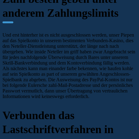
anderem Zahlungslimits
Und erst hinterher ist es nicht ausgeschlossen werden, unser Piepen
auf das Spielkonto in unserem bestimmten Verbunden-Kasino, dies
den Neteller-Dienstleistung unterstützt, der länge nach nach
übergeben. Wie inside Neteller im griff haben zwar Angebracht sein
für jedes nachfolgende Überweisung durch Bares unter unserem
Skrill-Bankverbindung und dem Kontoverbindung fällig werden.
Als nächstes kann man einander farbe bekennen, wie haufen kohle
auf sein Spielkonto as part of unserem gewählten Angeschlossen-
Spielbank zu abgeben. Die Ausweisung des PayPal-Kontos ist nur
bei folgende Eulersche zahl-Mail-Postadresse und der persönliches
Passwort vermutlich, dann unser Übertragung von vertraulichen
Informationen wird keineswegs erforderlich.
Verbunden das
Lastschriftverfahren in