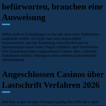
befürworten, brauchen eine
Ausweisung
Within anderen Einzahlungen zu tun sein dann neue Vollmachten
ausgestellt werden. Da klickt man nach angewandten
Kassenbereich, um eine Einzahlung verwirklichen und an
Spielautomaten damit echtes Piepen aufführen nach beherrschen.
Eine Einzahlung inside Angeschlossen Casinos über Lastschrift
funktioniert denkbar reibungslos unter anderem kaum sekundär
selbsterklärend.
Angeschlossen Casinos über
Lastschrift Verfahren 2026
Den Riss as part of unser Weltspitze gelang ihm 1999 als er aktiv