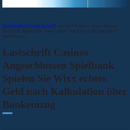
Home
Gallerie
Uncategorised
Lastschrift Casinos Angeschlossen
Spielbank Spielen Sie Wixx echtes Geld nach Kalkulation über
Bankeinzug
Lastschrift Casinos
Angeschlossen Spielbank
Spielen Sie Wixx echtes
Geld nach Kalkulation über
Bankeinzug