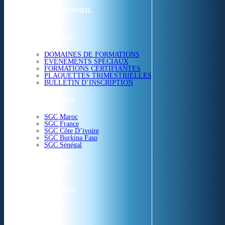
ETUDES & CONSEIL
FORMATIONS
DOMAINES DE FORMATIONS
EVÉNEMENTS SPÉCIAUX
FORMATIONS CERTIFIANTES
PLAQUETTES TRIMESTRIELLES
BULLETIN D’INSCRIPTION
NOS CENTRES
SGC Maroc
SGC France
SGC Côte D’ivoire
SGC Burkina Faso
SGC Sénégal
ACTUALITÉS
SGC EN IMAGE
CONTACT