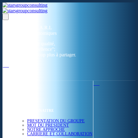
Un réseau de 05 S.A.R.L
dans 03 zones économiques
''Des prestations de qualité,
la garantie de l'excellence'';
Nous avons beaucoup plus à partager.
ACCUEIL
NOUS CONNAITRE
PRESENTATION DU GROUPE
MOT DU PRESIDENT
NOTRE APPROCHE
CARRIERE ET COLLABORATION