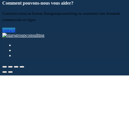
Comment pouvons-nous vous aider?
Contactez-nous au bureau Starsgroupconsulting ou soumettez une demande
commerciale en ligne.
contacts