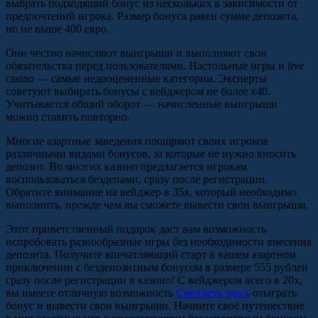
выбрать подходящий бонус из нескольких в зависимости от
предпочтений игрока. Размер бонуса равен сумме депозита,
но не выше 400 евро.
Они честно начисляют выигрыши и выполняют свои
обязательства перед пользователями. Настольные игры и live
casino — самые недооцененные категории. Эксперты
советуют выбирать бонусы с вейджером не более х40.
Учитывается общий оборот — начисленные выигрыши
можно ставить повторно.
Многие азартные заведения поощряют своих игроков
различными видами бонусов, за которые не нужно вносить
депозит. Во многих казино предлагается игрокам
воспользоваться бездепами, сразу после регистрации.
Обратите внимание на вейджер в 35x, который необходимо
выполнить, прежде чем вы сможете вывести свои выигрыши.
Этот приветственный подарок даст вам возможность
испробовать разнообразные игры без необходимости внесения
депозита. Получите впечатляющий старт в вашем азартном
приключении с бездепозитным бонусом в размере 555 рублей
сразу после регистрации в казино! С вейджером всего в 20х,
вы имеете отличную возможность
Смотреть здесь
отыграть
бонус и вывести свои выигрыши. Начните своё путешествие