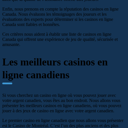
Enfin, nous prenons en compte la réputation des casinos en ligne
Canada. Nous évaluons les témoignages des joueurs et les
évaluations des experts pour déterminer si les casinos en ligne
Canada sont fiables et honnêtes.
Ces critères nous aident à établir une liste de casinos en ligne
Canada qui offrent une expérience de jeu de qualité, sécurisée et
amusante.
Les meilleurs casinos en
ligne canadiens
Si vous cherchez un casino en ligne où vous pouvez jouer avec
votre argent canadien, vous êtes au bon endroit. Nous allons vous
présenter les meilleurs casinos en ligne canadiens, où vous pouvez
jouer à des jeux de casino en ligne avec votre argent canadien.
Le premier casino en ligne canadien que nous allons vous présenter
est le Casino de Montréal. C’est l’un des plus anciens et des plus