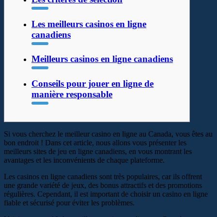
Les meilleurs casinos en ligne
canadiens
Meilleurs casinos en ligne canadiens
Conseils pour jouer en ligne de
manière responsable
Si vous cherchez le meilleur casino en ligne au Canada, vous êtes au
bon endroit ! Dans cet article, nous allons vous présenter les
meilleurs sites de jeu en ligne canadiens, en vous montrant les
avantages et les inconvénients de chaque plateforme.
Les casinos en ligne canadiens sont très populaires, car ils offrent
une grande variété de jeux, des bonus attractifs et des promotions
régulières. Cependant, il est important de choisir un casino en ligne
fiable et sécurisé pour éviter les problèmes.