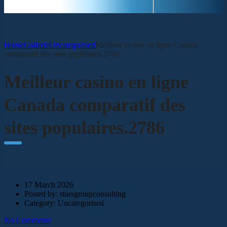
Home
Gallerie
Uncategorised
Meilleur casino en ligne Canada
comparatif des sites populaires.2786
Meilleur casino en ligne
Canada comparatif des
sites populaires.2786
17 March 2026
Posted by:
starsgroupconsulting
Category:
Uncategorised
No Comments