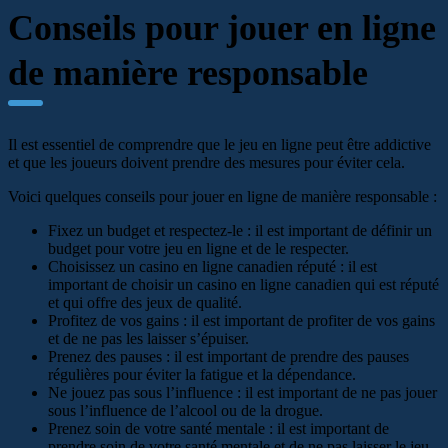
Conseils pour jouer en ligne
de manière responsable
Il est essentiel de comprendre que le jeu en ligne peut être addictive
et que les joueurs doivent prendre des mesures pour éviter cela.
Voici quelques conseils pour jouer en ligne de manière responsable :
Fixez un budget et respectez-le : il est important de définir un
budget pour votre jeu en ligne et de le respecter.
Choisissez un casino en ligne canadien réputé : il est
important de choisir un casino en ligne canadien qui est réputé
et qui offre des jeux de qualité.
Profitez de vos gains : il est important de profiter de vos gains
et de ne pas les laisser s’épuiser.
Prenez des pauses : il est important de prendre des pauses
régulières pour éviter la fatigue et la dépendance.
Ne jouez pas sous l’influence : il est important de ne pas jouer
sous l’influence de l’alcool ou de la drogue.
Prenez soin de votre santé mentale : il est important de
prendre soin de votre santé mentale et de ne pas laisser le jeu