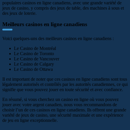
populaires casinos en ligne canadiens, avec une grande variété de
jeux de casino, y compris des jeux de table, des machines à sous et
des jeux de loterie.
Meilleurs casinos en ligne canadiens
Voici quelques-uns des meilleurs casinos en ligne canadiens :
Le Casino de Montréal
Le Casino de Toronto
Le Casino de Vancouver
Le Casino de Calgary
Le Casino de Ottawa
Il est important de noter que ces casinos en ligne canadiens sont tous
légalement autorisés et contrôlés par les autorités canadiennes, ce qui
signifie que vous pouvez jouer en toute sécurité et avec confiance.
En résumé, si vous cherchez un casino en ligne où vous pouvez
jouer avec votre argent canadien, nous vous recommandons de
choisir l’un de ces casinos en ligne canadiens. Ils offrent une grande
variété de jeux de casino, une sécurité maximale et une expérience
de jeu en ligne exceptionnelle.