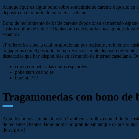
Aunque ?que es algun bono sobre sometimiento carente deposito en el
deposito en el mundo de internet castellano.
Bono de recibimiento de balde carente deposito en el mercado espanol
casinos online de Chile. ?Habias oreja declarar las mas grandes lugare
espanol?
?Prefieres las slots la cual proporcionan por registrarte referente a
tragaperras con el pasar del tiempo Bonos carente deposito referente 
destacadas que hay disponibles en el mundo de internet castellano. Ot
como competir a las dados espanoles
pokerstars casino es
brazino 777
Tragamonedas con bono de b
Aquellos bonos carente deposito Tambien se utilliza con el fin de cas
de recientes clientes. Bono admision gratuito sin tanque os posibilita
de su prov.!