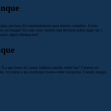
tanque
las precisas del entretenimiento para tenerlo cristalino. Existe
o sin tanque? En este caso, existen una decision sobre jugar sin 1
 unico algun eliminacion?
nque
? ?Lo que bono de casino hallaras onedas sobre bar? Casinos en
. Accedera a las excelentes bonos sobre recepcion. Listado integro