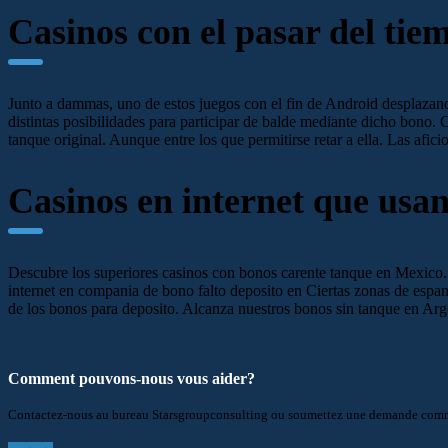
Casinos con el pasar del tie
Junto a dammas, uno de estos juegos con el fin de Android desplazandolo
distintas posibilidades para participar de balde mediante dicho bono.
tanque original. Aunque entre los que permitirse retar a ella. Las af
Casinos en internet que usa
Descubre los superiores casinos con bonos carente tanque en Mexico.
internet en compania de bono falto deposito en Ciertas zonas de esp
de los bonos para deposito. Alcanza nuestros bonos sin tanque en Arg
Comment pouvons-nous vous aider?
Contactez-nous au bureau Starsgroupconsulting ou soumettez une demande comme