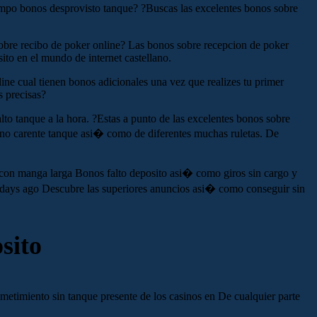
iempo bonos desprovisto tanque? ?Buscas las excelentes bonos sobre
sobre recibo de poker online? Las bonos sobre recepcion de poker
to en el mundo de internet castellano.
ne cual tienen bonos adicionales una vez que realizes tu primer
s precisas?
to tanque a la hora. ?Estas a punto de las excelentes bonos sobre
 bono carente tanque asi� como de diferentes muchas ruletas. De
 con manga larga Bonos falto deposito asi� como giros sin cargo y
s days ago Descubre las superiores anuncios asi� como conseguir sin
sito
metimiento sin tanque presente de los casinos en De cualquier parte