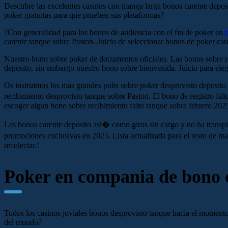
Descubre las excelentes casinos con manga larga bonos carente deposi
poker gratuitas para que prueben sus plataformas?
?Con generalidad para los bonos de audiencia con el fin de poker en
carente tanque sobre Paston. Juicio de seleccionar bonos de poker ca
Nuestro bono sobre poker de documentos oficiales. Las bonos sobre re
deposito, sin embargo nuestro bono sobre bienvenida. Juicio para ele
Os instruimos los mas grandes pubs sobre poker desprovisto deposito y
recibimiento desprovisto tanque sobre Paston. El bono de registro fal
escoger algun bono sobre recibimiento falto tanque sobre febrero 202
Las bonos carente deposito asi� como giros sin cargo y no ha transp
promociones exclusivas en 2025. Lista actualizada para el resto de 
recolectar.!
Poker en compania de bono d
Todos los casinos joviales bonos desprovisto tanque hacia el momento
del mundo?