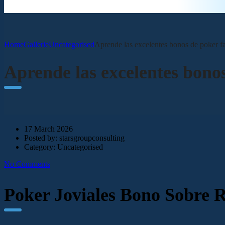
Home
Gallerie
Uncategorised
Aprende las excelentes bonos de poker f
Aprende las excelentes bono
17 March 2026
Posted by:
starsgroupconsulting
Category:
Uncategorised
No Comments
Poker Joviales Bono Sobre R