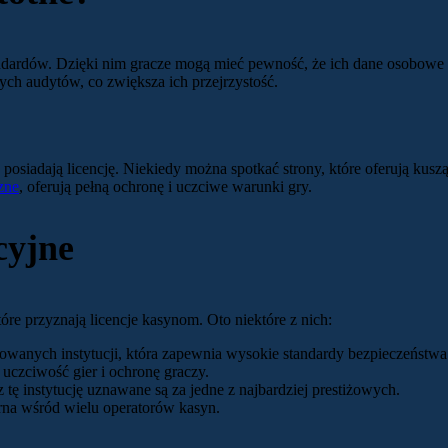
tandardów. Dzięki nim gracze mogą mieć pewność, że ich dane osobowe 
ch audytów, co zwiększa ich przejrzystość.
posiadają licencję. Niekiedy można spotkać strony, które oferują kus
zne
, oferują pełną ochronę i uczciwe warunki gry.
cyjne
óre przyznają licencje kasynom. Oto niektóre z nich:
mowanych instytucji, która zapewnia wysokie standardy bezpieczeństwa
o uczciwość gier i ochronę graczy.
 tę instytucję uznawane są za jedne z najbardziej prestiżowych.
arna wśród wielu operatorów kasyn.