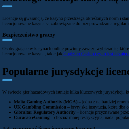
Licencje są gwarancją, że kasyno przestrzega określonych norm i s
licencjonowane kasyna są zobowiązane do przeprowadzania regularny
Bezpieczeństwo graczy
Osoby grające w kasynach online powinny zawsze wybierać te, które 
licencjonowane kasyna, takie jak
Coolzino Casino czy to jest bezpiec
Popularne jurysdykcje licen
W świecie gier hazardowych istnieje kilka kluczowych jurysdykcji, kt
Malta Gaming Authority (MGA)
– jedna z najbardziej reno
UK Gambling Commission
– brytyjska instytucja, która dba 
Gibraltar Regulatory Authority
– licencje przyznawane przez
Curacao eGaming
– chociaż mniej restrykcyjna, nadal popul
Jak rozpoznać licencjonowane kasyno?