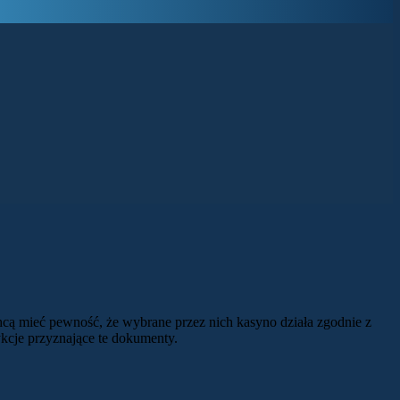
chcą mieć pewność, że wybrane przez nich kasyno działa zgodnie z
ykcje przyznające te dokumenty.