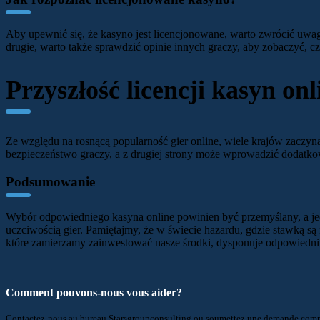
Aby upewnić się, że kasyno jest licencjonowane, warto zwrócić uwag
drugie, warto także sprawdzić opinie innych graczy, aby zobaczyć, 
Przyszłość licencji kasyn onl
Ze względu na rosnącą popularność gier online, wiele krajów zaczyna
bezpieczeństwo graczy, a z drugiej strony może wprowadzić dodatko
Podsumowanie
Wybór odpowiedniego kasyna online powinien być przemyślany, a jed
uczciwością gier. Pamiętajmy, że w świecie hazardu, gdzie stawką s
które zamierzamy zainwestować nasze środki, dysponuje odpowiedn
Comment pouvons-nous vous aider?
Contactez-nous au bureau Starsgroupconsulting ou soumettez une demande comme