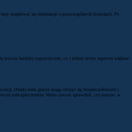
inny znajdować się informacje o poszczególnych licencjach. Po
ę jeszcze bardziej rygorystyczne, co z jednej strony zapewni większe
cencji. Dzięki temu gracze mogą cieszyć się bezpieczeństwem i
luczowym zabezpieczeniem. Warto zawsze sprawdzić, czy kasyno, w