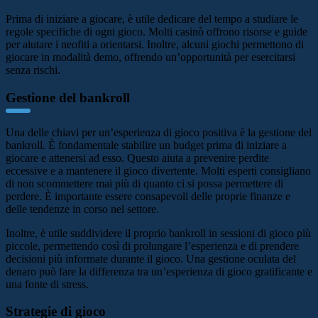
Prima di iniziare a giocare, è utile dedicare del tempo a studiare le
regole specifiche di ogni gioco. Molti casinò offrono risorse e guide
per aiutare i neofiti a orientarsi. Inoltre, alcuni giochi permettono di
giocare in modalità demo, offrendo un’opportunità per esercitarsi
senza rischi.
Gestione del bankroll
Una delle chiavi per un’esperienza di gioco positiva è la gestione del
bankroll. È fondamentale stabilire un budget prima di iniziare a
giocare e attenersi ad esso. Questo aiuta a prevenire perdite
eccessive e a mantenere il gioco divertente. Molti esperti consigliano
di non scommettere mai più di quanto ci si possa permettere di
perdere. È importante essere consapevoli delle proprie finanze e
delle tendenze in corso nel settore.
Inoltre, è utile suddividere il proprio bankroll in sessioni di gioco più
piccole, permettendo così di prolungare l’esperienza e di prendere
decisioni più informate durante il gioco. Una gestione oculata del
denaro può fare la differenza tra un’esperienza di gioco gratificante e
una fonte di stress.
Strategie di gioco