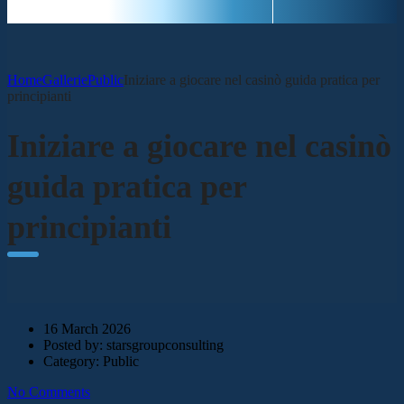
Home
Gallerie
Public
Iniziare a giocare nel casinò guida pratica per
principianti
Iniziare a giocare nel casinò
guida pratica per
principianti
16 March 2026
Posted by:
starsgroupconsulting
Category:
Public
No Comments