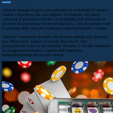
Adottare strategie di gioco può aumentare le probabilità di vincita e
rendere l’esperienza più coinvolgente. Ad esempio, nel poker,
conoscere le posizioni al tavolo e le probabilità può influenzare le
decisioni di scommessa. Anche nel blackjack, l’uso di strategie come
il conteggio delle carte può migliorare significativamente i risultati.
Tuttavia, è importante ricordare che nessuna strategia può garantire
una vittoria certa. Il gioco d’azzardo deve essere visto
principalmente come un divertimento. Pertanto, è cruciale mantenere
un atteggiamento positivo e godere dell’esperienza,
indipendentemente dai risultati ottenuti.