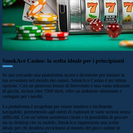
SmokAce Casino: la scelta ideale per i principianti
Se stai cercando una piattaforma sicura e divertente per iniziare la
tua avventura nel mondo dei casinò, SmokAce Casino è un’ottima
opzione. Con un generoso bonus di benvenuto e una vasta selezione
di giochi, inclusi oltre 7000 titoli, offre un ambiente stimolante e
variegato per i neofiti.
La piattaforma è progettata per essere intuitiva e facilmente
navigabile, permettendo agli utenti di esplorare le varie sezioni senza
difficoltà. Con un’ottima assistenza clienti e la possibilità di giocare
sia su desktop che su mobile, SmokAce rappresenta una scelta
ideale per chi desidera avvicinarsi al mondo del gioco online in