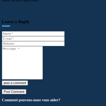
modo sicuro e piacevole.
Leave a Reply
post a comment
Comment pouvons-nous vous aider?