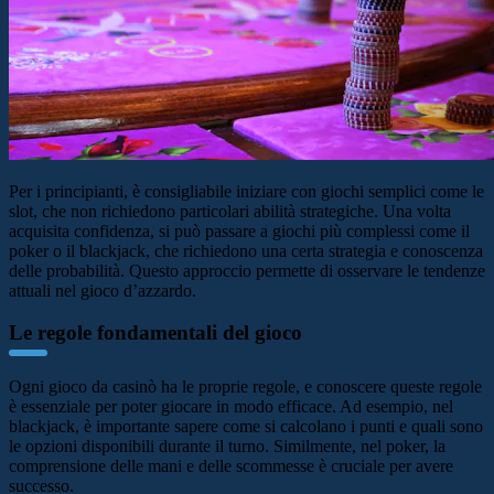
Per i principianti, è consigliabile iniziare con giochi semplici come le
slot, che non richiedono particolari abilità strategiche. Una volta
acquisita confidenza, si può passare a giochi più complessi come il
poker o il blackjack, che richiedono una certa strategia e conoscenza
delle probabilità. Questo approccio permette di osservare le tendenze
attuali nel gioco d’azzardo.
Le regole fondamentali del gioco
Ogni gioco da casinò ha le proprie regole, e conoscere queste regole
è essenziale per poter giocare in modo efficace. Ad esempio, nel
blackjack, è importante sapere come si calcolano i punti e quali sono
le opzioni disponibili durante il turno. Similmente, nel poker, la
comprensione delle mani e delle scommesse è cruciale per avere
successo.