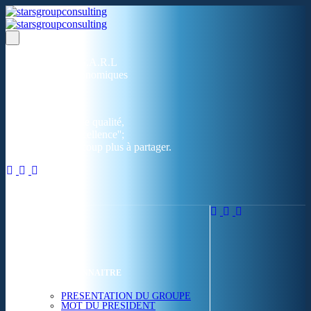
Un réseau de 05 S.A.R.L
dans 03 zones économiques
''Des prestations de qualité,
la garantie de l'excellence'';
Nous avons beaucoup plus à partager.
ACCUEIL
NOUS CONNAITRE
PRESENTATION DU GROUPE
MOT DU PRESIDENT