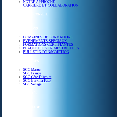
NOTRE APPROCHE
CARRIERE ET COLLABORATION
ETUDES & CONSEIL
FORMATIONS
DOMAINES DE FORMATIONS
EVÉNEMENTS SPÉCIAUX
FORMATIONS CERTIFIANTES
PLAQUETTES TRIMESTRIELLES
BULLETIN D’INSCRIPTION
NOS CENTRES
SGC Maroc
SGC France
SGC Côte D’ivoire
SGC Burkina Faso
SGC Sénégal
ACTUALITÉS
SGC EN IMAGE