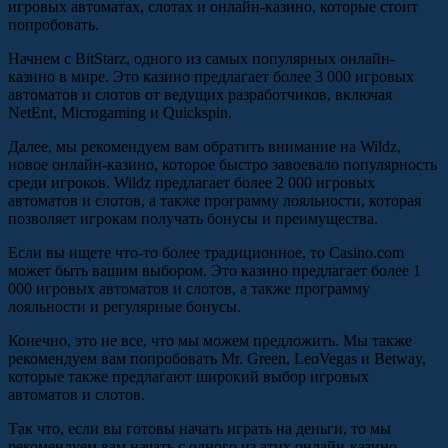
игровых автоматах, слотах и онлайн-казино, которые стоит
попробовать.
Начнем с BitStarz, одного из самых популярных онлайн-
казино в мире. Это казино предлагает более 3 000 игровых
автоматов и слотов от ведущих разработчиков, включая
NetEnt, Microgaming и Quickspin.
Далее, мы рекомендуем вам обратить внимание на Wildz,
новое онлайн-казино, которое быстро завоевало популярность
среди игроков. Wildz предлагает более 2 000 игровых
автоматов и слотов, а также программу лояльности, которая
позволяет игрокам получать бонусы и преимущества.
Если вы ищете что-то более традиционное, то Casino.com
может быть вашим выбором. Это казино предлагает более 1
000 игровых автоматов и слотов, а также программу
лояльности и регулярные бонусы.
Конечно, это не все, что мы можем предложить. Мы также
рекомендуем вам попробовать Mr. Green, LeoVegas и Betway,
которые также предлагают широкий выбор игровых
автоматов и слотов.
Так что, если вы готовы начать играть на деньги, то мы
рекомендуем вам начать с одного из этих онлайн-казино.