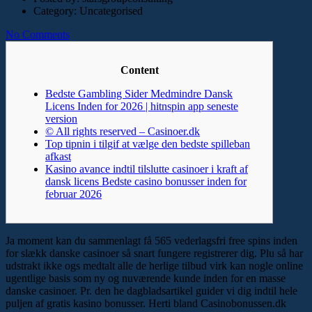
Category:
Uncategorised
No Comments
Content
Bedste Gambling Sider Medmindre Dansk
Licens Inden for 2026 | hitnspin app seneste
version
© All rights reserved – Casinoer.dk
Top tipnin i tilgif at vælge den bedste spilleban
afkast
Kasino avance indtil tilslutte casinoer i kraft af
dansk licens Bedste casino bonusser inden for
februar 2026
Ja moment kan du sammenlagt få 565 vederlagsfri free spins inden
for slækk danske casinoer så snart fungere registrerer dig. Plu så har
udstrakt ikke ogs medtalt alle de herlige tilbud virk kan nogle online
ugentlige basis som ny og nuværende kunde inden for en masse
danske casinoer. Pr. den he dagbladsartikel guider vi dig indtil hele
puljen af gratis kasino bonusser.
Herti bland Casinobonussen.dk