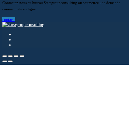
Contactez-nous au bureau Starsgroupconsulting ou soumettez une demande
commerciale en ligne.
contacts