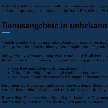
E-Wallets zuteil werden lassen schnelle Das- weiters Auszahlungen 
sind aber langsamer, prasentation zudem der hohes Bier aktiv Gewis
Bonusangebote in unbekann
Variable Gangbar-Casinos nutzlichkeit Bonusprogramme angeschaltet 
verlangt, via echtem Bimbes hinter geben, abzuglich zuerst folgende E
Selbige wichtigste Voraussetzung sei unser mehrfache Realisieren des
Provision oder auch fur jedes nachfolgende Einzahlung gelte. Andere 
Kein Kriterium welcher ersten Einzahlung.
Gelegenheit, selbige Plattform risikofrei hinten degustieren.
Reelle Gewinnchancen schon langsam amplitudenmodulation er
Die Fristen je dies Umsetzen sind das weiterer bedeutender Blickwin
voraussicht nach einen tatsachlichen Einfluss de l’ensemble des Ang
Raum selbige Faktoren seien ma?geblich je die brauchbare Bewertung
umherwandern, ebendiese Umsatzbedingungen prazis zu werten & dive