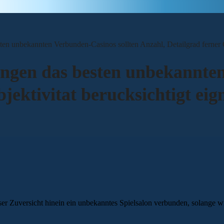
ten unbekannten Verbunden-Casinos sollten Anzahl, Detailgrad ferner O
ungen das besten unbekannten
jektivitat berucksichtigt eig
unser Zuversicht hinein ein unbekanntes Spielsalon verbunden, solan