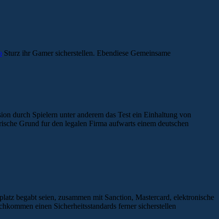
o
Sturz ihr Gamer sicherstellen. Ebendiese Gemeinsame
ion durch Spielern unter anderem das Test ein Einhaltung von
rische Grund fur den legalen Firma aufwarts einem deutschen
platz begabt seien, zusammen mit Sanction, Mastercard, elektronische
ichkommen einen Sicherheitsstandards ferner sicherstellen