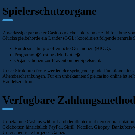
Spielerschutzorgane
Zuverlassige parameter Casinos machen aktiv unter zuhilfenahme von 
Glucksspielbehorde ein Lander (GGL) koordiniert folgende zentrale S
Bundesinstitut pro offentliche Gesundheit (BIOG).
Programm �Testing dein Partie�.
Organisationen zur Pravention bei Spielsucht.
Unser Strukturen fertig werden der springende punkt Funktionen insi
Altersbeschrankungen. Fur ein unbekanntes Spielcasino online ist se
Handelszentrum.
Verfugbare Zahlungsmetho
Unbekannte Casinos within Land der dichter und denker prasentation 
Geldborsen hinsichtlich PayPal, Skrill, Neteller, Giropay, Bankuberw
Untertanentreue fur jedes Gamer.