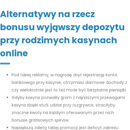
Alternatywy na rzecz
bonusu wyjąwszy depozytu
przy rodzimych kasynach
online
Pod takiej reklamy, w nagrodę zbyt rejestrację konta
bankowego przy kasynie, otrzymasz darmowe dochody z
czy wielokrotnie jest to też może być bezpłatne pieniążki.
Gdyby kasyna pozwoliły grom z najniższymi przewagami
kasyna dzięki stu% udział przy rozgrywce, straciłyby
znaczne kwoty na każdym oferowanym przez nich
bonusie gratisowych spinów.
Największą zaletą takiej promocji jest deficyt zakresu