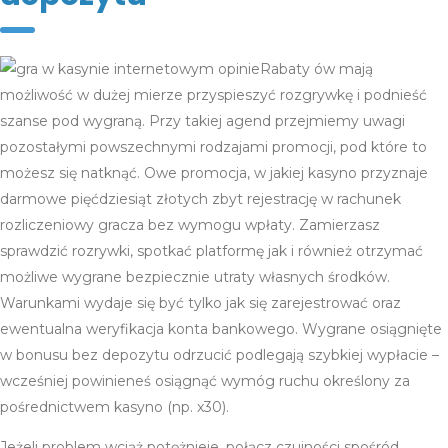
Rabaty ów mają
możliwość w dużej mierze przyspieszyć rozgrywkę i podnieść
szanse pod wygraną. Przy takiej agend przejmiemy uwagi
pozostałymi powszechnymi rodzajami promocji, pod które to
możesz się natknąć. Owe promocja, w jakiej kasyno przyznaje
darmowe pięćdziesiąt złotych zbyt rejestrację w rachunek
rozliczeniowy gracza bez wymogu wpłaty. Zamierzasz
sprawdzić rozrywki, spotkać platformę jak i również otrzymać
możliwe wygrane bezpiecznie utraty własnych środków.
Warunkami wydaje się być tylko jak się zarejestrować oraz
ewentualna weryfikacja konta bankowego. Wygrane osiągnięte
w bonusu bez depozytu odrzucić podlegają szybkiej wypłacie –
wcześniej powinieneś osiągnąć wymóg ruchu określony za
pośrednictwem kasyno (np. x30).
Jeżeli problem wciąż potężnieje, połącz czujności spośród