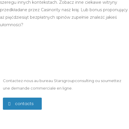
szeregu innych kontekstach. Zobacz inne ciekawe witryny
przedkładane przez Casinority nasz kraj. Lub bonus proponujący
aż pięćdziesiąt bezpłatnych spinów zupełnie znaleźć jakieś
ułomności?
Comment pouvons-nous vous aider?
Contactez-nous au bureau Starsgroupconsulting ou soumettez
une demande commerciale en ligne.
contacts