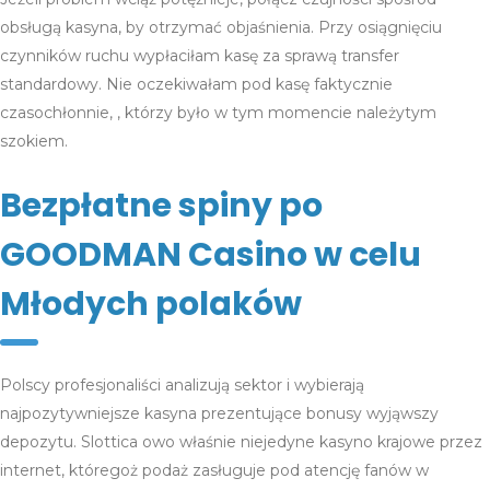
obsługą kasyna, by otrzymać objaśnienia. Przy osiągnięciu
czynników ruchu wypłaciłam kasę za sprawą transfer
standardowy. Nie oczekiwałam pod kasę faktycznie
czasochłonnie, , którzy było w tym momencie należytym
szokiem.
Bezpłatne spiny po
GOODMAN Casino w celu
Młodych polaków
Polscy profesjonaliści analizują sektor i wybierają
najpozytywniejsze kasyna prezentujące bonusy wyjąwszy
depozytu. Slottica owo właśnie niejedyne kasyno krajowe przez
internet, któregoż podaż zasługuje pod atencję fanów w