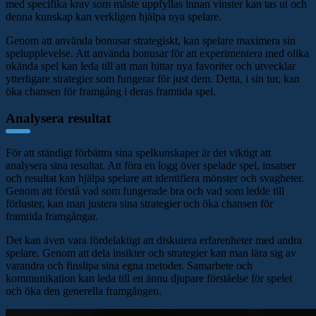
med specifika krav som måste uppfyllas innan vinster kan tas ut och
denna kunskap kan verkligen hjälpa nya spelare.
Genom att använda bonusar strategiskt, kan spelare maximera sin
spelupplevelse. Att använda bonusar för att experimentera med olika
okända spel kan leda till att man hittar nya favoriter och utvecklar
ytterligare strategier som fungerar för just dem. Detta, i sin tur, kan
öka chansen för framgång i deras framtida spel.
Analysera resultat
För att ständigt förbättra sina spelkunskaper är det viktigt att
analysera sina resultat. Att föra en logg över spelade spel, insatser
och resultat kan hjälpa spelare att identifiera mönster och svagheter.
Genom att förstå vad som fungerade bra och vad som ledde till
förluster, kan man justera sina strategier och öka chansen för
framtida framgångar.
Det kan även vara fördelaktigt att diskutera erfarenheter med andra
spelare. Genom att dela insikter och strategier kan man lära sig av
varandra och finslipa sina egna metoder. Samarbete och
kommunikation kan leda till en ännu djupare förståelse för spelet
och öka den generella framgången.