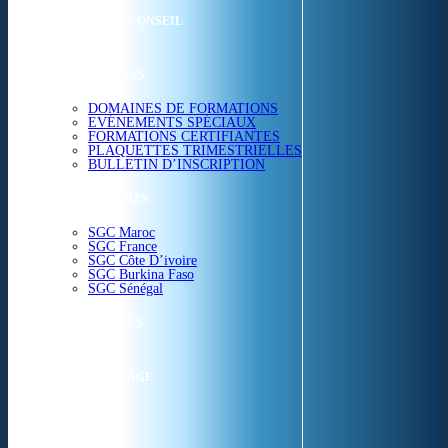
ETUDES & CONSEIL
FORMATIONS
DOMAINES DE FORMATIONS
EVÉNEMENTS SPÉCIAUX
FORMATIONS CERTIFIANTES
PLAQUETTES TRIMESTRIELLES
BULLETIN D’INSCRIPTION
NOS CENTRES
SGC Maroc
SGC France
SGC Côte D’ivoire
SGC Burkina Faso
SGC Sénégal
ACTUALITÉS
SGC EN IMAGE
CONTACT