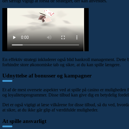
det særligt vigtigt at forstå de strategier, der kan anvendes.
En effektiv strategi inkluderer også blid bankroll management. Dette be
forhindre store økonomiske tab og sikre, at du kan spille længere.
Udnyttelse af bonusser og kampagner
Et af de mest oversete aspekter ved at spille på casino er muligheden
og loyalitetsprogrammer. Disse tilbud kan give dig en betydelig forde
Det er også vigtigt at læse vilkårene for disse tilbud, så du ved, h
at sikre, at du ikke går glip af værdifulde muligheder.
At spille ansvarligt