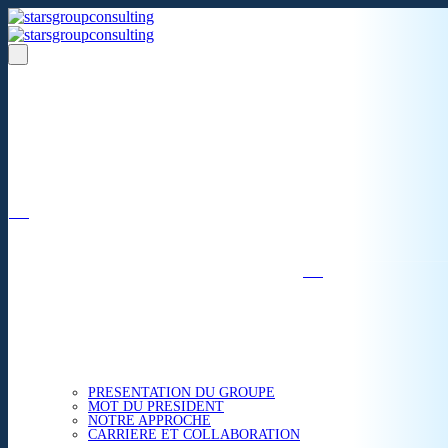
Un réseau de 05 S.A.R.L
dans 03 zones économiques
''Des prestations de qualité,
la garantie de l'excellence'';
Nous avons beaucoup plus à partager.
ACCUEIL
NOUS CONNAITRE
PRESENTATION DU GROUPE
MOT DU PRESIDENT
NOTRE APPROCHE
CARRIERE ET COLLABORATION