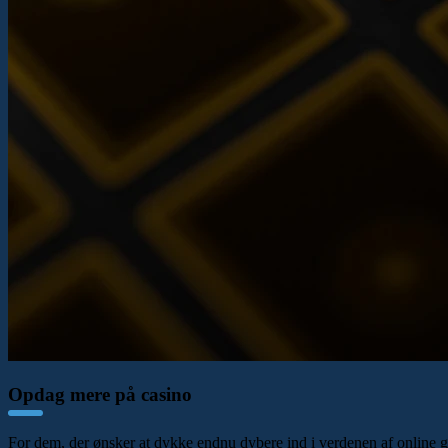
Opdag mere på casino
For dem, der ønsker at dykke endnu dybere ind i verdenen af online g