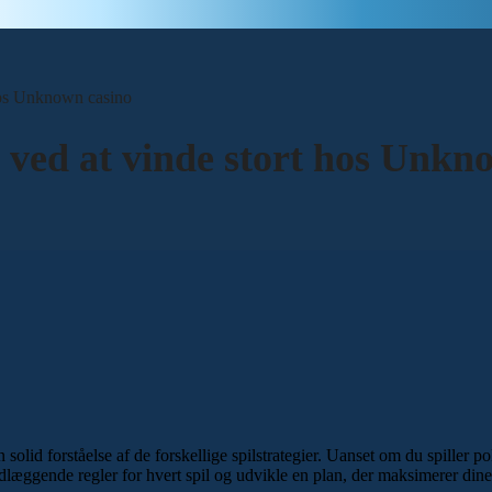
hos Unknown casino
ved at vinde stort hos Unkn
 solid forståelse af de forskellige spilstrategier. Uanset om du spiller p
undlæggende regler for hvert spil og udvikle en plan, der maksimerer din