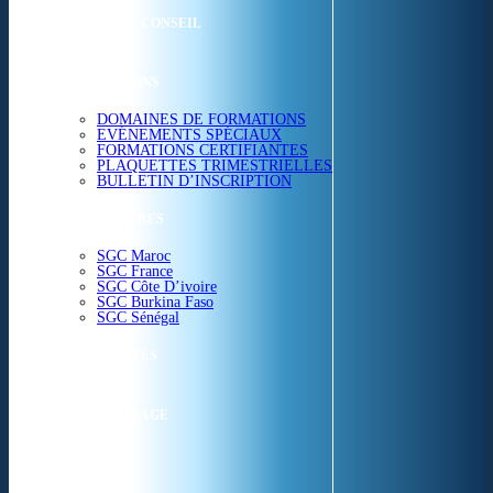
ETUDES & CONSEIL
FORMATIONS
DOMAINES DE FORMATIONS
EVÉNEMENTS SPÉCIAUX
FORMATIONS CERTIFIANTES
PLAQUETTES TRIMESTRIELLES
BULLETIN D’INSCRIPTION
NOS CENTRES
SGC Maroc
SGC France
SGC Côte D’ivoire
SGC Burkina Faso
SGC Sénégal
ACTUALITÉS
SGC EN IMAGE
CONTACT