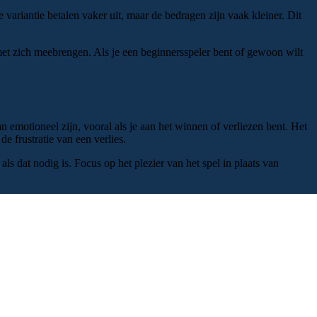
e variantie betalen vaker uit, maar de bedragen zijn vaak kleiner. Dit
met zich meebrengen. Als je een beginnersspeler bent of gewoon wilt
 emotioneel zijn, vooral als je aan het winnen of verliezen bent. Het
e frustratie van een verlies.
ls dat nodig is. Focus op het plezier van het spel in plaats van