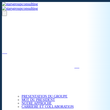
Un réseau de 05 S.A.R.L
dans 03 zones économiques
''Des prestations de qualité,
la garantie de l'excellence'';
Nous avons beaucoup plus à partager.
ACCUEIL
NOUS CONNAITRE
PRESENTATION DU GROUPE
MOT DU PRESIDENT
NOTRE APPROCHE
CARRIERE ET COLLABORATION