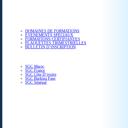
ETUDES & CONSEIL
FORMATIONS
DOMAINES DE FORMATIONS
EVÉNEMENTS SPÉCIAUX
FORMATIONS CERTIFIANTES
PLAQUETTES TRIMESTRIELLES
BULLETIN D’INSCRIPTION
NOS CENTRES
SGC Maroc
SGC France
SGC Côte D’ivoire
SGC Burkina Faso
SGC Sénégal
ACTUALITÉS
SGC EN IMAGE
CONTACT