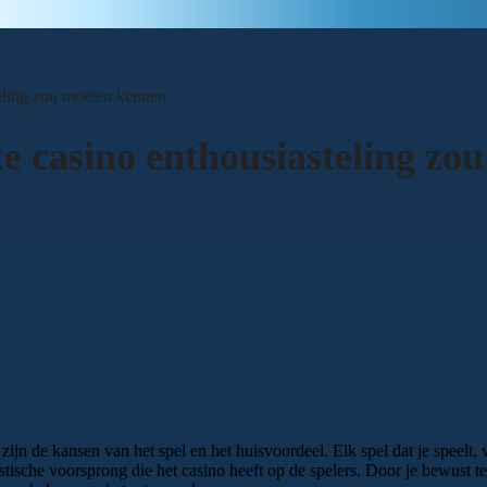
teling zou moeten kennen
ke casino enthousiasteling z
ijn de kansen van het spel en het huisvoordeel. Elk spel dat je speelt, 
tatistische voorsprong die het casino heeft op de spelers. Door je bewust