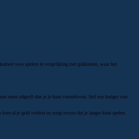
 kansen voor spelers in vergelijking met gokkasten, waar het
iet meer uitgeeft dan je je kunt veroorloven. Stel een budget vast
 keer al je geld verliest en zorgt ervoor dat je langer kunt spelen.