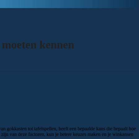
ou moeten kennen
van gokkasten tot tafelspellen, heeft een bepaalde kans die bepaalt hoe
 te zijn van deze factoren, kun je betere keuzes maken en je winkansen