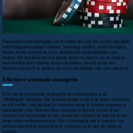
Daarnaast is het belangrijk om te weten dat niet alle spellen dezelfde
uitbetalingspercentages hebben. Sommige spellen, zoals blackjack,
bieden betere kansen en meer strategische mogelijkheden dan
andere. Dit betekent dat een goede speler in staat is om de odds te
beïnvloeden door slimme keuzes te maken, terwijl geluk een
kleinere rol speelt in spellen die meer afhankelijk zijn van willekeur.
Effectieve winnende strategieën
Een van de populairste strategieën in casinospellen is de
‘Martingale’ strategie. Dit systeem houdt in dat je je inzet verdubbelt
na elk verlies, met als doel je verliezen terug te winnen wanneer je
uiteindelijk wint. Hoewel deze strategie in theorie werkt, is het
cruciaal om voorzichtig te zijn, omdat het riskant kan zijn als je een
lange reeks verliezen ervaart. Het is belangrijk om te bepalen van
tevoren hoeveel je bereid bent te verliezen en je aan die limiet te
houden.