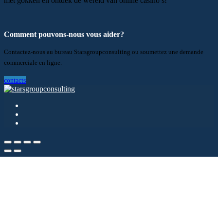
met gokken en ontdek de wereld van online casino’s!
Comment pouvons-nous vous aider?
Contactez-nous au bureau Starsgroupconsulting ou soumettez une demande
commerciale en ligne.
contacts