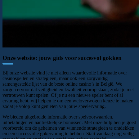
Onze website: jouw gids voor succesvol gokken
Bij onze website vind je niet alleen waardevolle informatie over
casinospellen en strategieën, maar ook een zorgvuldig
samengestelde lijst van de beste online casino’s in België. We
zorgen ervoor dat veiligheid en kwaliteit voorop staan, zodat je met
vertrouwen kunt spelen. Of je nu een nieuwe speler bent of al
ervaring hebt, wij helpen je om een weloverwogen keuze te maken,
zodat je volop kunt genieten van jouw speelervaring.
We bieden uitgebreide informatie over spelvoorwaarden,
uitbetalingen en aantrekkelijke bonussen. Met onze hulp ben je goed
voorbereid om de geheimen van winnende strategieën te ontdekken
en een succesvolle gokervaring te hebben. Start vandaag nog veilig