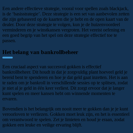
Een andere effectieve strategie, vooral voor spellen zoals blackjack,
is de ‘basisstrategie’. Deze strategie is een set van aanbevolen zetten
die zijn gebaseerd op de kaarten die je hebt en de open kaart van de
dealer. Door deze strategie te volgen, kun je de huizenvoordeel
verminderen en je winstkansen vergroten. Het vereist oefening en
een goed begrip van het spel om deze strategie effectief toe te
passen.
Het belang van bankrollbeheer
Een cruciaal aspect van succesvol gokken is effectief
bankrollbeheer. Dit houdt in dat je zorgvuldig plant hoeveel geld je
bereid bent te spenderen en hoe je dat geld gaat inzetten. Het is aan
te raden om je bankroll in verschillende sessies op te splitsen, zodat
je niet al je geld in één keer verliest. Dit zorgt ervoor dat je langer
kunt spelen en meer kansen hebt om winnende momenten te
ervaren.
Bovendien is het belangrijk om nooit meer te gokken dan je je kunt
veroorloven te verliezen. Gokken moet leuk zijn, en het is essentieel
om verantwoord te spelen. Zet je limieten en houd je eraan, zodat
gokken een leuke en veilige ervaring blijft.