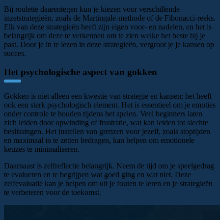
Bij roulette daarentegen kun je kiezen voor verschillende
inzetstrategieën, zoals de Martingale-methode of de Fibonacci-reeks.
Elk van deze strategieën heeft zijn eigen voor- en nadelen, en het is
belangrijk om deze te verkennen om te zien welke het beste bij je
past. Door je in te lezen in deze strategieën, vergroot je je kansen op
succes.
Het psychologische aspect van gokken
Gokken is niet alleen een kwestie van strategie en kansen; het heeft
ook een sterk psychologisch element. Het is essentieel om je emoties
onder controle te houden tijdens het spelen. Veel beginners laten
zich leiden door opwinding of frustratie, wat kan leiden tot slechte
beslissingen. Het instellen van grenzen voor jezelf, zoals stoptijden
en maximaal in te zetten bedragen, kan helpen om emotionele
keuzes te minimaliseren.
Daarnaast is zelfreflectie belangrijk. Neem de tijd om je speelgedrag
te evalueren en te begrijpen wat goed ging en wat niet. Deze
zelfevaluatie kan je helpen om uit je fouten te leren en je strategieën
te verbeteren voor de toekomst.