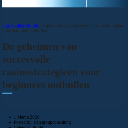
Home
Gallerie
Public
De geheimen van succesvolle casinostrategieën
voor beginners onthullen
De geheimen van
succesvolle
casinostrategieën voor
beginners onthullen
1 March 2026
Posted by:
starsgroupconsulting
Category:
Public