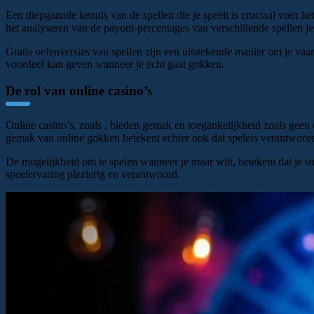
Een diepgaande kennis van de spellen die je speelt is cruciaal voor het
het analyseren van de payout-percentages van verschillende spellen je
Gratis oefenversies van spellen zijn een uitstekende manier om je vaa
voordeel kan geven wanneer je echt gaat gokken.
De rol van online casino’s
Online casino’s, zoals , bieden gemak en toegankelijkheid zoals geen
gemak van online gokken betekent echter ook dat spelers verantwoord
De mogelijkheid om te spelen wanneer je maar wilt, betekent dat je sne
speelervaring plezierig en verantwoord.