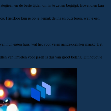
rategieën en de beste tijden om in te zetten begrijpt. Bovendien kan
co. Hierdoor kun je op je gemak de ins en outs leren, wat je een
van hun eigen huis, wat het voor velen aantrekkelijker maakt. Het
len van limieten voor jezelf is dus van groot belang. Dit houdt je