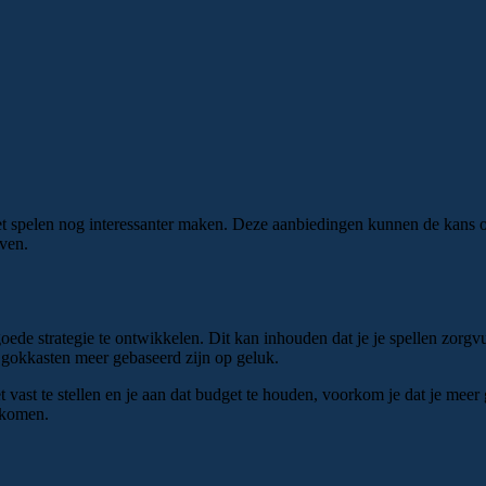
het spelen nog interessanter maken. Deze aanbiedingen kunnen de kans o
ven.
oede strategie te ontwikkelen. Dit kan inhouden dat je je spellen zorgv
l gokkasten meer gebaseerd zijn op geluk.
vast te stellen en je aan dat budget te houden, voorkom je dat je meer g
 komen.