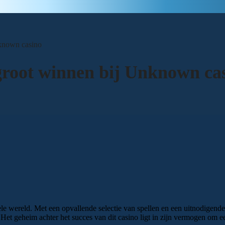
nknown casino
groot winnen bij Unknown ca
e wereld. Met een opvallende selectie van spellen en een uitnodigende s
Het geheim achter het succes van dit casino ligt in zijn vermogen om ee