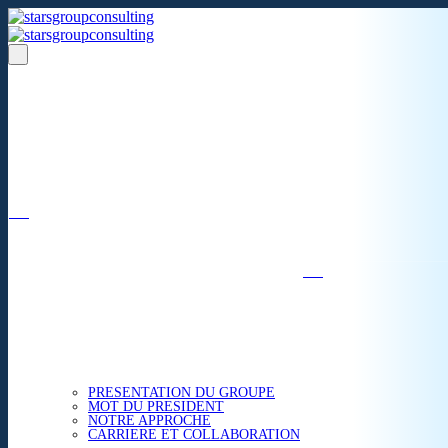
Un réseau de 05 S.A.R.L
dans 03 zones économiques
''Des prestations de qualité,
la garantie de l'excellence'';
Nous avons beaucoup plus à partager.
ACCUEIL
NOUS CONNAITRE
PRESENTATION DU GROUPE
MOT DU PRESIDENT
NOTRE APPROCHE
CARRIERE ET COLLABORATION