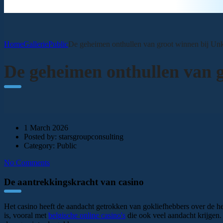
Home
Gallerie
Public
De geheimen onthullen van groot winnen bij U
De geheimen onthullen van 
1 March 2026
Posted by:
starsgroupconsulting
Category:
Public
No Comments
De aantrekkingskracht van casino
Het casino heeft de aandacht getrokken van gokliefhebbers over de hel
is, vooral met
belgische online casino's
die ook veel aandacht krijgen. 