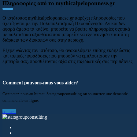
Πληροφορίες από το mythicalpeloponnese.gr
Ο ιστότοπος mythicalpeloponnese.gr παρέχει πληροφορίες που
σχετίζονται με την Πολυπολιτισμική Πελοπόννησο. Αν και δεν
αφορά άμεσα τα καζίνο, μπορείτε να βρείτε πληροφορίες σχετικά
με πολιτιστικά αξιοθέατα που μπορείτε να εξερευνήσετε κατά τη
διάρκεια των διακοπών σας στην περιοχή.
Εξερευνώντας τον ιστότοπο, θα ανακαλύψετε επίσης εκδηλώσεις
και τοπικές παραδόσεις που μπορούν να εμπλουτίσουν την
εμπειρία σας, προσθέτοντας αξία στις ταξιδιωτικές σας περιπέτειες.
Comment pouvons-nous vous aider?
Contactez-nous au bureau Starsgroupconsulting ou soumettez une demande
commerciale en ligne.
contacts