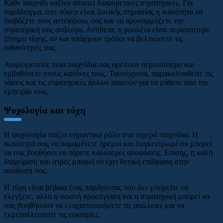
Κάθε παιχνίδι καζίνο απαιτεί διαφορετικές στρατηγικές. Για
παράδειγμα, στο πόκερ είναι ζωτικής σημασίας η ικανότητα να
διαβάζετε τους αντιπάλους σας και να προσαρμόζετε την
στρατηγική σας ανάλογα. Αντίθετα, η ρουλέτα είναι περισσότερο
ζήτημα τύχης, αν και υπάρχουν τρόποι να βελτιώσετε τις
πιθανότητές σας.
Αναλογιστείτε ποια παιχνίδια σας αρέσουν περισσότερο και
εμβαθύνετε στους κανόνες τους. Ταυτόχρονα, παρακολουθείτε τις
τάσεις και τις στρατηγικές άλλων παικτών για να μάθετε από την
εμπειρία τους.
Ψυχολογία και τύχη
Η ψυχολογία παίζει σημαντικό ρόλο στα τυχερά παιχνίδια. Η
ικανότητά σας να παραμένετε ήρεμοι και συγκεντρωμένοι μπορεί
να σας βοηθήσει να πάρετε καλύτερες αποφάσεις. Επίσης, η καλή
διαχείριση του στρες μπορεί να έχει θετική επίδραση στην
απόδοσή σας.
Η τύχη είναι βέβαια ένας παράγοντας που δεν μπορείτε να
ελέγξετε, αλλά η σωστή προσέγγιση και η στρατηγική μπορεί να
σας βοηθήσουν να ελαχιστοποιήσετε τις απώλειες και να
εκμεταλλευτείτε τις ευκαιρίες.