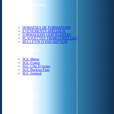
ETUDES & CONSEIL
FORMATIONS
DOMAINES DE FORMATIONS
EVÉNEMENTS SPÉCIAUX
FORMATIONS CERTIFIANTES
PLAQUETTES TRIMESTRIELLES
BULLETIN D’INSCRIPTION
NOS CENTRES
SGC Maroc
SGC France
SGC Côte D’ivoire
SGC Burkina Faso
SGC Sénégal
ACTUALITÉS
SGC EN IMAGE
CONTACT