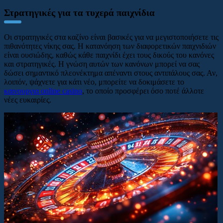
Στρατηγικές για τα τυχερά παιχνίδια
Οι στρατηγικές στα καζίνο είναι βασικές για να μεγιστοποιήσετε τις
πιθανότητες νίκης σας. Η κατανόηση των διαφορετικών παιχνιδιών
είναι ουσιώδης, καθώς κάθε παιχνίδι έχει τους δικούς του κανόνες
και στρατηγικές. Η γνώση αυτών των κανόνων μπορεί να σας
δώσει σημαντικό πλεονέκτημα απέναντι στους αντιπάλους σας. Αν,
λοιπόν, ψάχνετε για κάτι νέο, μπορείτε να δοκιμάσετε το
καινουργια online casino
, το οποίο προσφέρει όσο ποτέ άλλοτε
νέες ευκαιρίες.