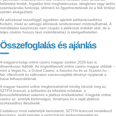
befizetési limitek, fogadási limit meghatározása, ideiglenes vagy tartós
számlazárolás funkciója, időmérő és figyelmeztetések és a fiók törlése
szintén elvégezhető.
Az adózással összefüggő ügyekben ajánlott adótanácsadóhoz
fordulni, mivel az adóügyi előírások rendszeresen módosulhatnak. A
mértékletes kaszinózás nem csupán a játékosok érdekét védi, de a
teljes szektor hosszú távú működéséhez is elengedhetetlen.
Összefoglalás és ajánlás
A magyarországi online casino magyar szektor 2026-ban is
dinamikusan fejlődik. Az engedélyezett online casino magyar oldalak –
mint a Vegas.hu, a Grand Casino, a Kaszino.hu és az Xcasino.hu –
fair, ellenőrzött és változatos szerencsejáték-élményt nyújtanak a
hazai felhasználóknak.
A magyar kaszinó online megkeresésénél mindig nézzük meg az
SZTFH-licencet, a befizetési és kifizetési módokat, a
bónuszfeltételeket valamint a játékos értékeléseket. A legjobb online
casino az, amelyik biztonságos, törvényes és a saját játékosi
szokásaidhoz illeszkedik.
Csatlakozz most valamelyik bemutatott, SZTFH-licenccel rendelkező
kaszinóra, vedd igénybe a regisztrációs kedvezményeket és