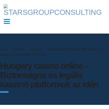
Home
Gallerie
My_texts
Hungary Casino Online – Biztonságos És
Legális Kaszinó Platformok Az Idén
Hungary casino online –
Biztonságos és legális
kaszinó platformok az idén