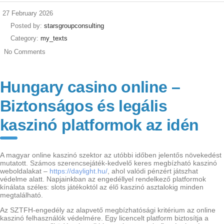
27 February 2026
Posted by:
starsgroupconsulting
Category:
my_texts
No Comments
Hungary casino online –
Biztonságos és legális
kaszinó platformok az idén
A magyar online kaszinó szektor az utóbbi időben jelentős növekedést
mutatott. Számos szerencsejáték-kedvelő keres megbízható kaszinó
weboldalakat –
https://daylight.hu/
, ahol valódi pénzért játszhat
védelme alatt. Napjainkban az engedéllyel rendelkező platformok
kínálata széles: slots játékoktól az élő kaszinó asztalokig minden
megtalálható.
Az SZTFH-engedély az alapvető megbízhatósági kritérium az online
kaszinó felhasználók védelmére. Egy licencelt platform biztosítja a