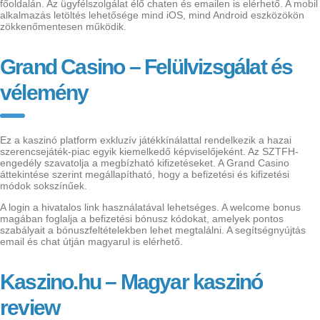
főoldalán. Az ügyfélszolgálat élő chaten és emailen is elérhető. A mobil
alkalmazás letöltés lehetősége mind iOS, mind Android eszközökön
zökkenőmentesen működik.
Grand Casino – Felülvizsgálat és
vélemény
Ez a kaszinó platform exkluzív játékkínálattal rendelkezik a hazai
szerencsejáték-piac egyik kiemelkedő képviselőjeként. Az SZTFH-
engedély szavatolja a megbízható kifizetéseket. A Grand Casino
áttekintése szerint megállapítható, hogy a befizetési és kifizetési
módok sokszínűek.
A login a hivatalos link használatával lehetséges. A welcome bonus
magában foglalja a befizetési bónusz kódokat, amelyek pontos
szabályait a bónuszfeltételekben lehet megtalálni. A segítségnyújtás
email és chat útján magyarul is elérhető.
Kaszino.hu – Magyar kaszinó
review