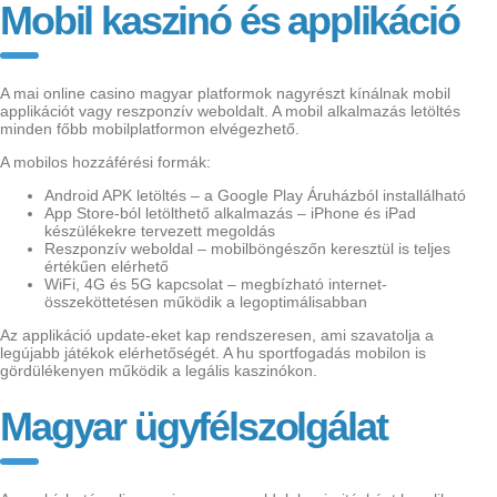
Mobil kaszinó és applikáció
A mai online casino magyar platformok nagyrészt kínálnak mobil
applikációt vagy reszponzív weboldalt. A mobil alkalmazás letöltés
minden főbb mobilplatformon elvégezhető.
A mobilos hozzáférési formák:
Android APK letöltés – a Google Play Áruházból installálható
App Store-ból letölthető alkalmazás – iPhone és iPad
készülékekre tervezett megoldás
Reszponzív weboldal – mobilböngészőn keresztül is teljes
értékűen elérhető
WiFi, 4G és 5G kapcsolat – megbízható internet-
összeköttetésen működik a legoptimálisabban
Az applikáció update-eket kap rendszeresen, ami szavatolja a
legújabb játékok elérhetőségét. A hu sportfogadás mobilon is
gördülékenyen működik a legális kaszinókon.
Magyar ügyfélszolgálat