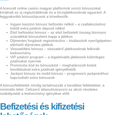
A licencelt online casino magyar platformok vonzó bónuszokat
kínálnak az új regisztrálóknak és a törzsjátékosoknak egyaránt. A
leggyakoribb bónusztípusok a következők:
Ingyen kaszinó bónusz befizetés nélkül – a csatlakozáshoz
kötött extra jutalom depozit nélkül
Első befizetési bónusz – az első befizetett összeg bizonyos
százalékát bónuszként kapja a játékos
Díjmentes forgások regisztrációra – kiválasztott nyerőgépeken
elérhető díjmentes játékok
Visszatöltési bónusz – visszatérő játékosoknak felkínált
kedvezmény
VIP jutalom program – a legaktívabb játékosok különleges
jutalmakat nyernek
Promóciós kód és bónuszkód – meghatározott kódok
beváltásával extra jutalmak igényelhetők
Jackpot bónusz és mobil bónusz – progresszív jackpotokhoz
kapcsolódó extra bónuszok
A bónuszfeltételek mindig tartalmazzák a beváltási feltételeket, a
minimális tétet. Célszerű áttanulmányozni az akció részletes
szabályzatát a kedvezmény igénylése előtt.
Befizetési és kifizetési