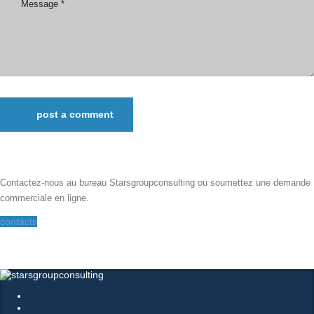
post a comment
Comment pouvons-nous vous aider?
Contactez-nous au bureau Starsgroupconsulting ou soumettez une demande
commerciale en ligne.
contacts