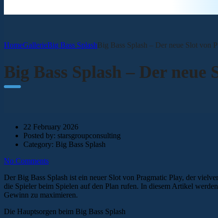
Home
Gallerie
Big Bass Splash
Big Bass Splash – Der neue Slot von P
Big Bass Splash – Der neue 
22 February 2026
Posted by:
starsgroupconsulting
Category:
Big Bass Splash
No Comments
Der Big Bass Splash ist ein neuer Slot von Pragmatic Play, der vielve
die Spieler beim Spielen auf den Plan rufen. In diesem Artikel werd
Gewinn zu maximieren.
Die Hauptsorgen beim Big Bass Splash