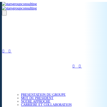
Un réseau de 05 S.A.R.L
dans 03 zones économiques
''Des prestations de qualité,
la garantie de l'excellence'';
Nous avons beaucoup plus à partager.
ACCUEIL
NOUS CONNAITRE
PRESENTATION DU GROUPE
MOT DU PRESIDENT
NOTRE APPROCHE
CARRIERE ET COLLABORATION