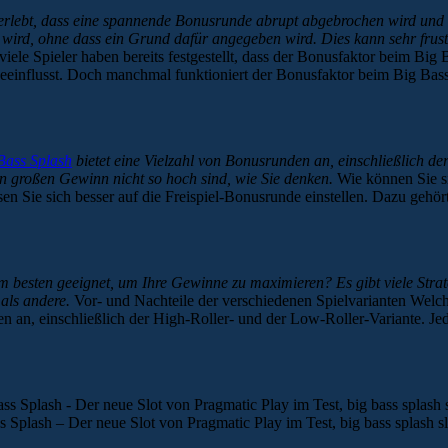
erlebt, dass eine spannende Bonusrunde abrupt abgebrochen wird und 
 wird, ohne dass ein Grund dafür angegeben wird. Dies kann sehr frustr
ele Spieler haben bereits festgestellt, dass der Bonusfaktor beim Big 
beeinflusst. Doch manchmal funktioniert der Bonusfaktor beim Big Bass
Bass Splash
bietet eine Vielzahl von Bonusrunden an, einschließlich de
n großen Gewinn nicht so hoch sind, wie Sie denken.
Wie können Sie si
ie sich besser auf die Freispiel-Bonusrunde einstellen. Dazu gehört
am besten geeignet, um Ihre Gewinne zu maximieren? Es gibt viele Stra
 als andere.
Vor- und Nachteile der verschiedenen Spielvarianten Welch
n an, einschließlich der High-Roller- und der Low-Roller-Variante. Jede
s Splash – Der neue Slot von Pragmatic Play im Test, big bass splash s