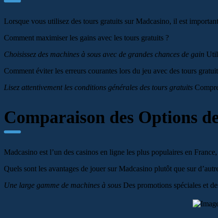
Lorsque vous utilisez des tours gratuits sur Madcasino, il est importan
Comment maximiser les gains avec les tours gratuits ?
Choisissez des machines à sous avec de grandes chances de gain
Uti
Comment éviter les erreurs courantes lors du jeu avec des tours gratuit
Lisez attentivement les conditions générales des tours gratuits
Compren
Comparaison des Options de 
Madcasino est l’un des casinos en ligne les plus populaires en France,
Quels sont les avantages de jouer sur Madcasino plutôt que sur d’autre
Une large gamme de machines à sous
Des promotions spéciales et de