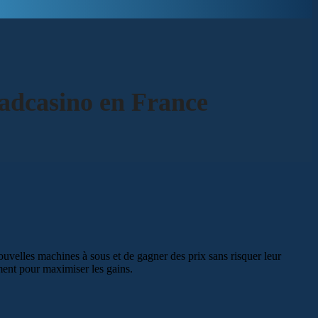
Madcasino en France
ouvelles machines à sous et de gagner des prix sans risquer leur
ement pour maximiser les gains.