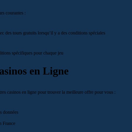
urs courantes :
c des tours gratuits lorsqu’il y a des conditions spéciales
ditions spécifiques pour chaque jeu
asinos en Ligne
res casinos en ligne pour trouver la meilleure offre pour vous :
os données