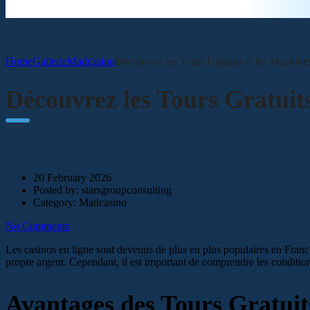
Home
Gallerie
Madcasino
Découvrez les Tours Gratuits et les Machin
Découvrez les Tours Gratuit
20 February 2026
Posted by:
starsgroupconsulting
Category:
Madcasino
No Comments
Les casinos en ligne sont devenus de plus en plus populaires en France
propre argent. Cependant, il est important de comprendre les condition
Avantages des Tours Gratuit