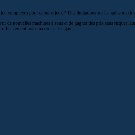
 jeu complexes pour certains jeux * Des limitations sur les gains maxi
vrir de nouvelles machines à sous et de gagner des prix sans risquer leu
er efficacement pour maximiser les gains.